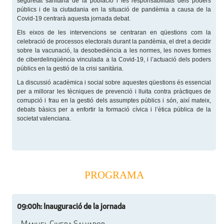
seguretat sanitària de la població i les responsabilitats dels poders
públics i de la ciutadania en la situació de pandèmia a causa de la
Covid-19 centrarà aquesta jornada debat.
Els eixos de les intervencions se centraran en qüestions com la
celebració de processos electorals durant la pandèmia, el dret a decidir
sobre la vacunació, la desobediència a les normes, les noves formes
de ciberdelinqüència vinculada a la Covid-19, i l’actuació dels poders
públics en la gestió de la crisi sanitària.
La discussió acadèmica i social sobre aquestes qüestions és essencial
per a millorar les tècniques de prevenció i lluita contra pràctiques de
corrupció i frau en la gestió dels assumptes públics i són, així mateix,
debats bàsics per a enfortir la formació cívica i l’ètica pública de la
societat valenciana.
PROGRAMA
09:00h: Inauguració de la jornada