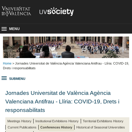
MENU
Home
> Jornades Universitat de València Agència Valenciana Antifrau - Llíria: COVID-19,
Drets i responsabilitats
SUBMENU
Jornades Universitat de València Agència
Valenciana Antifrau - Llíria: COVID-19, Drets i
responsabilitats
Meetings History
Institutional Exhibitions History
Territorial Exhibitions History
Current Publications
Conferences History
Historical of Seasonal Universities