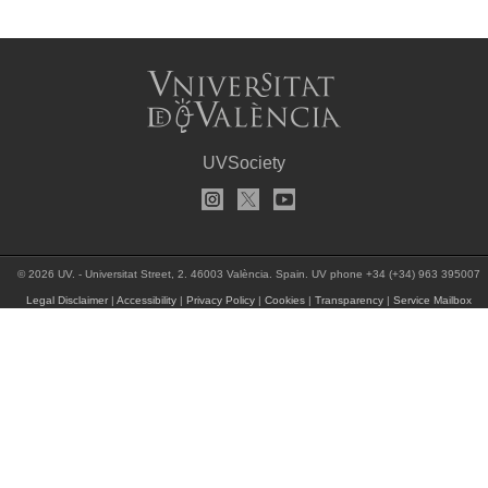
UVSociety
© 2026 UV. - Universitat Street, 2. 46003 València. Spain. UV phone +34 (+34) 963 395007
Legal Disclaimer
|
Accessibility
|
Privacy Policy
|
Cookies
|
Transparency
|
Service Mailbox