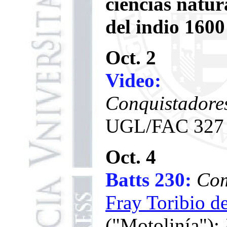
ciencias natur
del indio 1600
Oct. 2
Video:
Conquistadores
UGL/FAC 327
Oct. 4
Batts 230:
Com
Fray Toribio d
("Motolinía"):