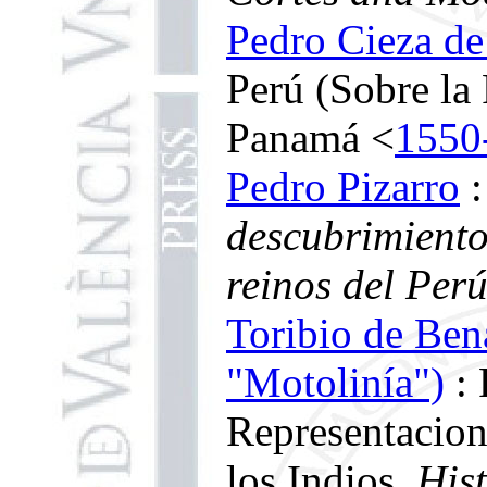
Pedro Cieza d
Perú (Sobre la
Panamá <
1550
Pedro Pizarro
descubrimiento
reinos del Perú
Toribio de Bena
"Motolinía")
: 
Representacion
los Indios.
Hist