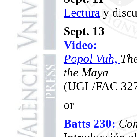
Lectura
y discu
Sept. 13
Video:
Popol Vuh,
The
the Maya
(UGL/FAC 327
or
Batts 230:
Com