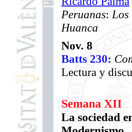
Ricardo Palma
Peruanas
:
Los 
Huanca
Nov. 8
Batts 230:
Com
Lectura y disc
Semana XII
La sociedad e
Modernismo