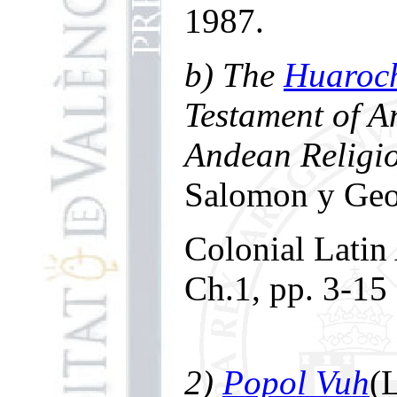
1987.
b) The
Huaroch
Testament of A
Andean Religi
Salomon y Geor
Colonial Latin
Ch.1, pp. 3-15
2)
Popol Vuh
(L