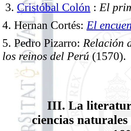
3.
Cristóbal Colón
:
El prim
4. Hernan Cortés:
El encue
5. Pedro Pizarro:
Relación d
los reinos del Perú
(1570).
III. La literatu
ciencias naturales 