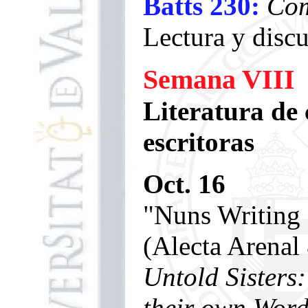
Batts 230:
Com
Lectura y disc
Semana VIII
Literatura de
escritoras
Oct. 16
"Nuns Writing
(Alecta Arenal
Untold Sisters
their own Word