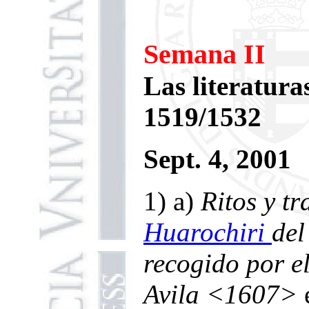
Semana II
Las literatura
1519/1532
Sept. 4, 2001
1) a)
Ritos y tr
Huarochiri
del
recogido por e
Avila <1607>