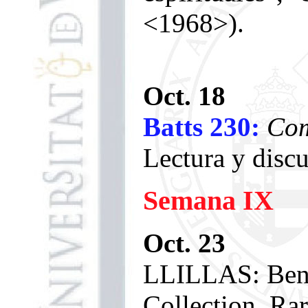
<1968>).
Oct. 18
Batts 230:
Com
Lectura y disc
Semana IX
Oct. 23
LLILLAS: Bens
Collection, Ra