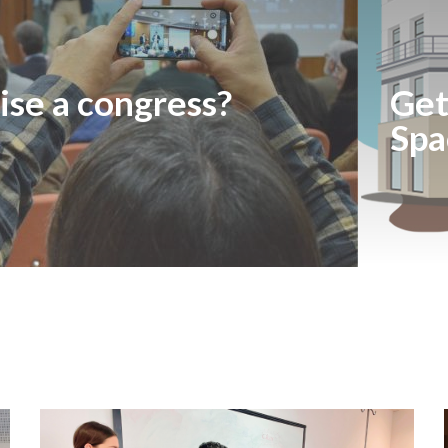
ise a congress?
Get
Spa