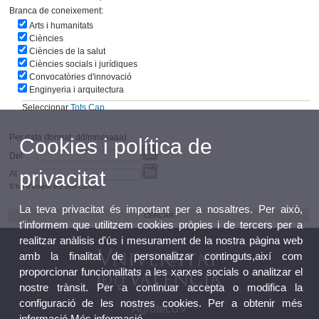
Branca de coneixement:
Arts i humanitats
Ciències
Ciències de la salut
Ciències socials i jurídiques
Convocatòries d'innovació
Enginyeria i arquitectura
Seleccionar
Tots
Cap
Per data (format: dd/mm/aaaa)
Cookies i política de
Del
privacitat
Al
S'ha d'omplir els dos camps
La teva privacitat és important per a nosaltres. Per això,
t'informem que utilitzem cookies pròpies i de tercers per a
realitzar anàlisis d'ús i mesurament de la nostra pàgina web
amb la finalitat de personalitzar continguts,així com
proporcionar funcionalitats a les xarxes socials o analitzar el
nostre trànsit. Per a continuar accepta o modifica la
configuració de les nostres cookies. Per a obtenir més
AgrotecUV
informació
Més informació