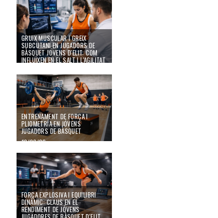
GRUIX MUSCULAR I GREIX
SUBCUTANI EN JUGADORS DE
BÀSQUET JÓVENS D'ELIT: COM
INFLUÏXEN EN EL SALT I L'AGILITAT
19/02/26
Entrenament de força i pliometría en jóvens jugadors de bàsquet
ENTRENAMENT DE FORÇA I
PLIOMETRÍA EN JÓVENS
JUGADORS DE BÀSQUET
19/02/26
Força explosiva i equilibri dinàmic: claus en el rendiment de jóvens jugadore
FORÇA EXPLOSIVA I EQUILIBRI
DINÀMIC: CLAUS EN EL
RENDIMENT DE JÓVENS
JUGADORES DE BÀSQUET D'ELIT