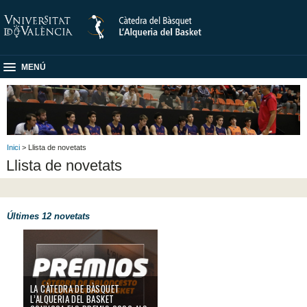
MENÚ
Inici
> Llista de novetats
Llista de novetats
Últimes 12 novetats
La Càtedra de Bàsquet L’Alqueria del Basket convoca els Premis 2026 als m
LA CÀTEDRA DE BÀSQUET
L’ALQUERIA DEL BASKET