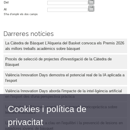
Del
Al
S'ha d'omplir els dos camps
Darreres notícies
La Càtedra de Bàsquet L’Alqueria del Basket convoca els Premis 2026
als millors treballs acadèmics sobre bàsquet
Procés de selecció de projectes d'investigació de la Càtedra de
Bàsquet
València Innovation Days demostra el potencial real de la IA aplicada a
l'esport
València Innovation Days aborda l'impacte de la intel·ligència artificial
en l'esport des d'una perspectiva pràctica
Cookies i política de
La Càtedra de Bàsquet organitza una jornada teoricopràctica sobre
lesions musculars
privacitat
La força de maluc com a clau en l'equilibri i la prevenció de lesions en
jugadores jóvens de bàsquet