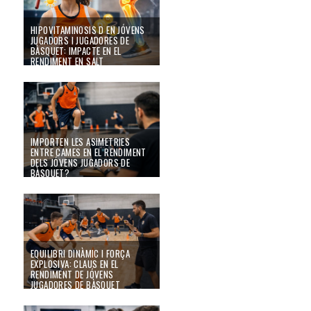
HIPOVITAMINOSIS D EN JÓVENS
JUGADORS I JUGADORES DE
BÀSQUET: IMPACTE EN EL
RENDIMENT EN SALT
19/02/26
Importen les asimetries entre cames en el rendiment dels jóvens jugadors 
IMPORTEN LES ASIMETRIES
ENTRE CAMES EN EL RENDIMENT
DELS JÓVENS JUGADORS DE
BÀSQUET?
19/02/26
Equilibri dinàmic i força explosiva: claus en el rendiment de jóvens jugador
EQUILIBRI DINÀMIC I FORÇA
EXPLOSIVA: CLAUS EN EL
RENDIMENT DE JÓVENS
JUGADORES DE BÀSQUET
19/02/26
Gruix muscular i greix subcutani en jugadors de bàsquet jóvens d'elit: com influï