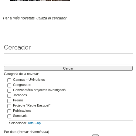
19/02/26
Per a més novetats, utilitza el cercador
Cercador
Categoria de la novetat:
Campus - UVNoticies
Congressos
Convocatòria projectes investigació
Jornades
Premis
Projecte "Repte Bàsquet"
Publicacions
Seminaris
Seleccionar
Tots
Cap
Per data (format: dd/mm/aaaa)