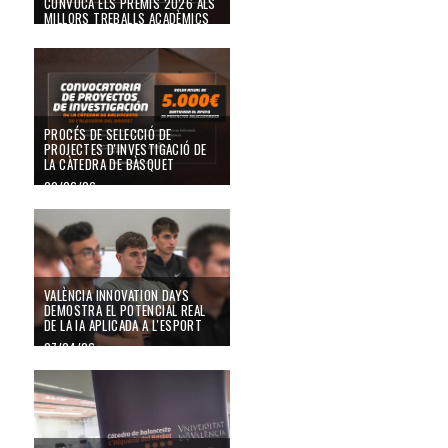
CONVOCA ELS PREMIS 2026 ALS
MILLORS TREBALLS ACADÈMICS
SOBRE BÀSQUET
Procés de selecció de projectes d'investigació de la Càtedra de Bàsquet
03/07/26
PROCÉS DE SELECCIÓ DE
PROJECTES D'INVESTIGACIÓ DE
LA CÀTEDRA DE BÀSQUET
09/06/26
València Innovation Days demostra el potencial real de la IA aplicada a l'esp
VALÈNCIA INNOVATION DAYS
DEMOSTRA EL POTENCIAL REAL
DE LA IA APLICADA A L'ESPORT
27/04/26
València Innovation Days aborda l'impacte de la intel·ligència artificial en l'