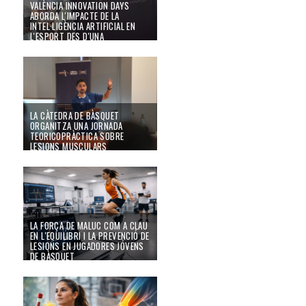
VALÈNCIA INNOVATION DAYS
ABORDA L'IMPACTE DE LA
INTEL·LIGÈNCIA ARTIFICIAL EN
L'ESPORT DES D'UNA
PERSPECTIVA PRÀCTICA
La Càtedra de Bàsquet organitza una jornada teoricopràctica sobre lesions
14/04/26
LA CÀTEDRA DE BÀSQUET
ORGANITZA UNA JORNADA
TEORICOPRÀCTICA SOBRE
LESIONS MUSCULARS
19/02/26
La força de maluc com a clau en l'equilibri i la prevenció de lesions en jug
LA FORÇA DE MALUC COM A CLAU
EN L'EQUILIBRI I LA PREVENCIÓ DE
LESIONS EN JUGADORES JÓVENS
DE BÀSQUET
19/02/26
Hipovitaminosis D en jóvens jugadors i jugadores de bàsquet: impacte en el