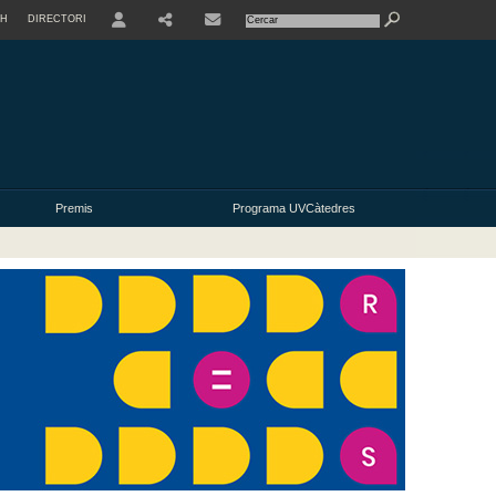
SH
DIRECTORI
USER
Premis
Programa UVCàtedres