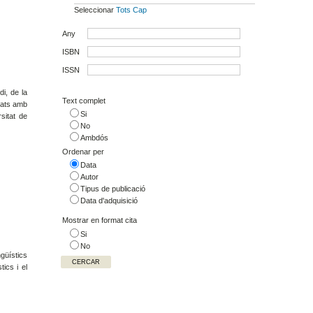
Seleccionar
Tots
Cap
Any
ISBN
ISSN
di, de la
Text complet
onats amb
Si
sitat de
No
Ambdós
Ordenar per
Data
Autor
Tipus de publicació
Data d'adquisició
Mostrar en format cita
Si
No
ngüístics
tics i el