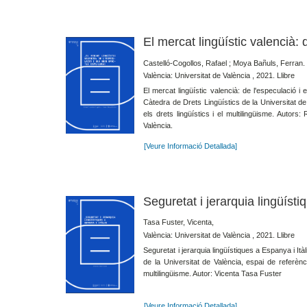
El mercat lingüístic valencià:
Castelló-Cogollos, Rafael ; Moya Bañuls, Ferran.
València: Universitat de València , 2021. Llibre
El mercat lingüístic valencià: de l'especulació 
Càtedra de Drets Lingüístics de la Universitat de 
els drets lingüístics i el multilingüisme. Autor
València.
[Veure Informació Detallada]
Seguretat i jerarquia lingüísti
Tasa Fuster, Vicenta,
València: Universitat de València , 2021. Llibre
Seguretat i jerarquia lingüístiques a Espanya i It
de la Universitat de València, espai de referència
multilingüisme. Autor: Vicenta Tasa Fuster
[Veure Informació Detallada]