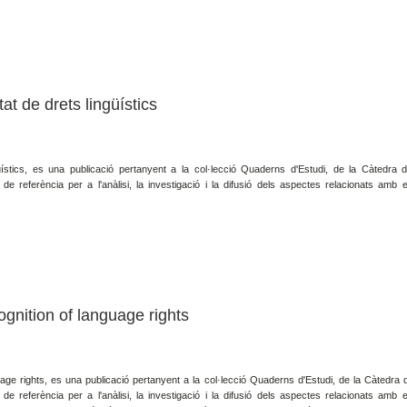
at de drets lingüístics
güístics, es una publicació pertanyent a la col·lecció Quaderns d'Estudi, de la Càtedra 
 de referència per a l'anàlisi, la investigació i la difusió dels aspectes relacionats amb e
cognition of language rights
age rights, es una publicació pertanyent a la col·lecció Quaderns d'Estudi, de la Càtedra 
 de referència per a l'anàlisi, la investigació i la difusió dels aspectes relacionats amb e