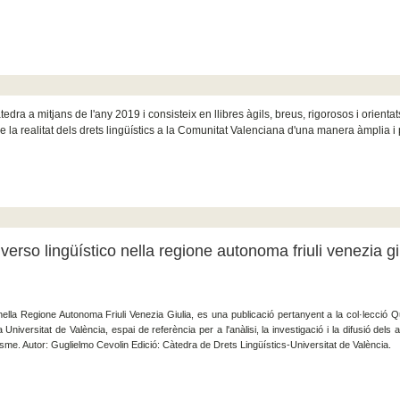
tedra a mitjans de l'any 2019 i consisteix en llibres àgils, breus, rigorosos i orientat
 la realitat dels drets lingüístics a la Comunitat Valenciana d'una manera àmplia i 
riverso lingüístico nella regione autonoma friuli venezia gi
co nella Regione Autonoma Friuli Venezia Giulia, es una publicació pertanyent a la col·lecció
 Universitat de València, espai de referència per a l'anàlisi, la investigació i la difusió dels
güisme. Autor: Guglielmo Cevolin Edició: Càtedra de Drets Lingüístics-Universitat de València.