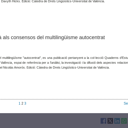
ay, Davyth Hicks. Edició: Càtedra de Drets Lingüístics-Universitat de València.
cià als consensos del multilingüisme autocentrat
el multilingüísme "autocentrat", es una publicació pertanyent a la col·lecció Quaderns d'Estu
València, espai de referència per a l'anàlisi, la investigació i la difusió dels aspectes relaci
iquel Nicolás Amorós. Edició: Càtedra de Drets Lingüístics-Universitat de València.
1
2
3
Se