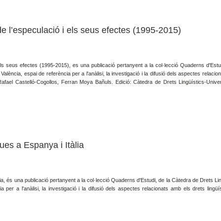
 de l’especulació i els seus efectes (1995-2015)
i els seus efectes (1995-2015), es una publicació pertanyent a la col·lecció Quaderns d'Estu
València, espai de referència per a l'anàlisi, la investigació i la difusió dels aspectes relaci
s: Rafael Castelló-Cogollos, Ferran Moya Bañuls. Edició: Càtedra de Drets Lingüístics-Univer
ques a Espanya i Itàlia
àlia, és una publicació pertanyent a la col·lecció Quaderns d'Estudi, de la Càtedra de Drets Li
 per a l'anàlisi, la investigació i la difusió dels aspectes relacionats amb els drets lingüís