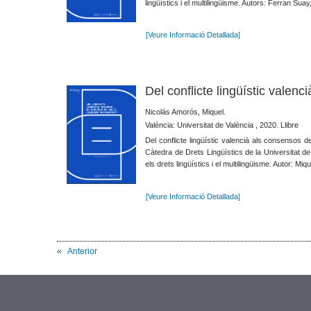
lingüístics i el multilingüisme. Autors: Ferran Su
[Veure Informació Detallada]
Del conflicte lingüístic valen
Nicolás Amorós, Miquel.
València: Universitat de València , 2020. Llibre
Del conflicte lingüístic valencià als consensos d
Càtedra de Drets Lingüístics de la Universitat de 
els drets lingüístics i el multilingüisme. Autor: M
[Veure Informació Detallada]
Anterior