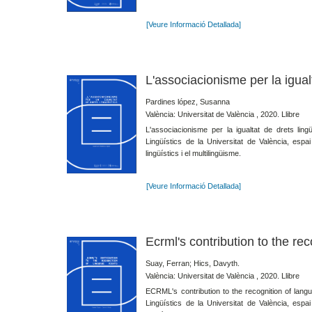
[Veure Informació Detallada]
L'associacionisme per la igualt
Pardines lópez, Susanna
València: Universitat de València , 2020. Llibre
L'associacionisme per la igualtat de drets lin
Lingüístics de la Universitat de València, espai
lingüístics i el multilingüisme.
[Veure Informació Detallada]
Ecrml's contribution to the re
Suay, Ferran; Hics, Davyth.
València: Universitat de València , 2020. Llibre
ECRML's contribution to the recognition of langu
Lingüístics de la Universitat de València, espai