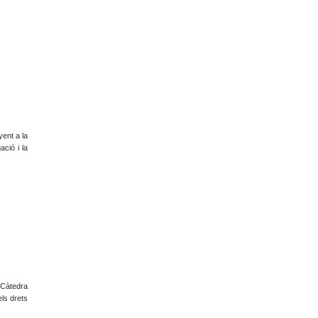
yent a la
ació i la
a Càtedra
els drets