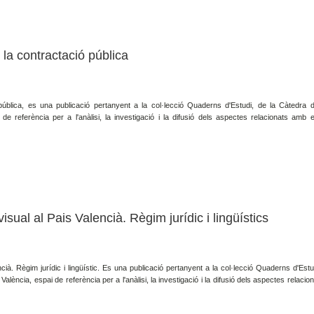
 la contractació pública
 pública, es una publicació pertanyent a la col·lecció Quaderns d'Estudi, de la Càtedra 
 de referència per a l'anàlisi, la investigació i la difusió dels aspectes relacionats amb e
sual al Pais Valencià. Règim jurídic i lingüístics
ià. Règim jurídic i lingüístic. Es una publicació pertanyent a la col·lecció Quaderns d'Estu
València, espai de referència per a l'anàlisi, la investigació i la difusió dels aspectes relaci