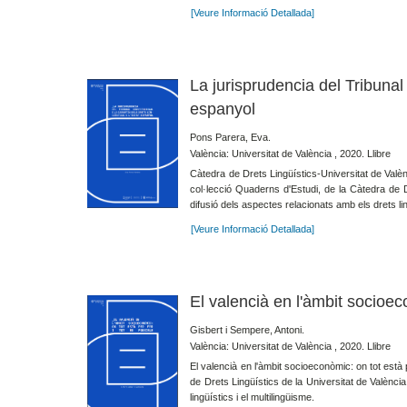
[Veure Informació Detallada]
La jurisprudencia del Tribunal C
espanyol
Pons Parera, Eva.
València: Universitat de València , 2020. Llibre
Càtedra de Drets Lingüístics-Universitat de Valèn
col·lecció Quaderns d'Estudi, de la Càtedra de Dre
difusió dels aspectes relacionats amb els drets ling
[Veure Informació Detallada]
El valencià en l'àmbit socioeco
Gisbert i Sempere, Antoni.
València: Universitat de València , 2020. Llibre
El valencià en l'àmbit socioeconòmic: on tot està 
de Drets Lingüístics de la Universitat de València,
lingüístics i el multilingüisme.