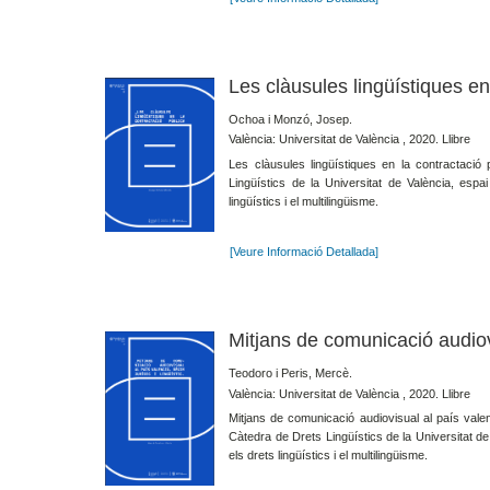
Les clàusules lingüístiques en
Ochoa i Monzó, Josep.
València: Universitat de València , 2020. Llibre
Les clàusules lingüístiques en la contractació
Lingüístics de la Universitat de València, espai
lingüístics i el multilingüisme.
[Veure Informació Detallada]
Mitjans de comunicació audiovi
Teodoro i Peris, Mercè.
València: Universitat de València , 2020. Llibre
Mitjans de comunicació audiovisual al país valenc
Càtedra de Drets Lingüístics de la Universitat de 
els drets lingüístics i el multilingüisme.