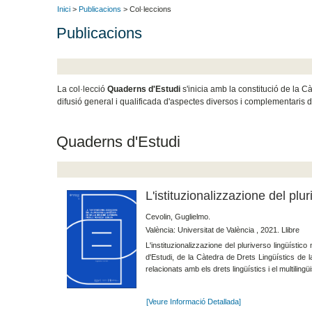
Inici
>
Publicacions
> Col·leccions
Publicacions
La col·lecció
Quaderns d'Estudi
s'inicia amb la constitució de la Cà
difusió general i qualificada d'aspectes diversos i complementaris de
Quaderns d'Estudi
L'istituzionalizzazione del plu
Cevolin, Guglielmo.
València: Universitat de València , 2021. Llibre
L'instituzionalizzazione del pluriverso lingüísti
d'Estudi, de la Càtedra de Drets Lingüístics de la
relacionats amb els drets lingüístics i el multilin
[Veure Informació Detallada]