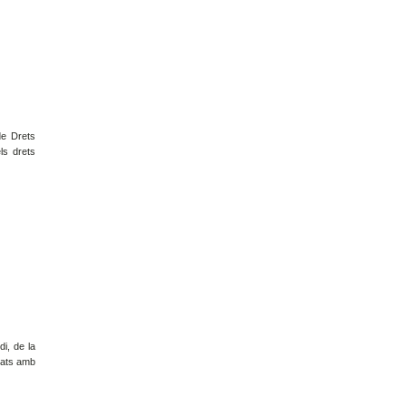
de Drets
ls drets
di, de la
onats amb