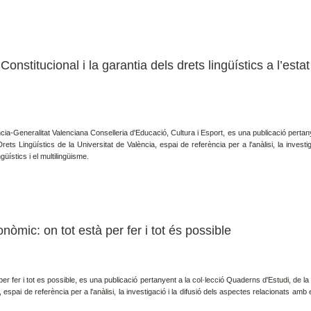
onstitucional i la garantia dels drets lingüístics a l’estat
cia-Generalitat Valenciana Conselleria d'Educació, Cultura i Esport, es una publicació pertan
ts Lingüístics de la Universitat de València, espai de referència per a l'anàlisi, la investig
üístics i el multilingüisme.
nòmic: on tot està per fer i tot és possible
per fer i tot es possible, es una publicació pertanyent a la col·lecció Quaderns d'Estudi, de l
 espai de referència per a l'anàlisi, la investigació i la difusió dels aspectes relacionats amb 