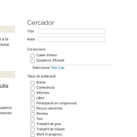
Cercador
Títol
s a la
Autor
plural.
Col·leccions
Calaix d'eines
Quaderns d'Estudi
Seleccionar
Tots
Cap
Tipus de publicació
Article
ulia
Conferència
Informes
Llibre
Participació en congressos
 Quaderns
Recurs electrònic
 aspectes
Revista
Tesi
Treball fi de grau
Treball fi de màster
Work in progress