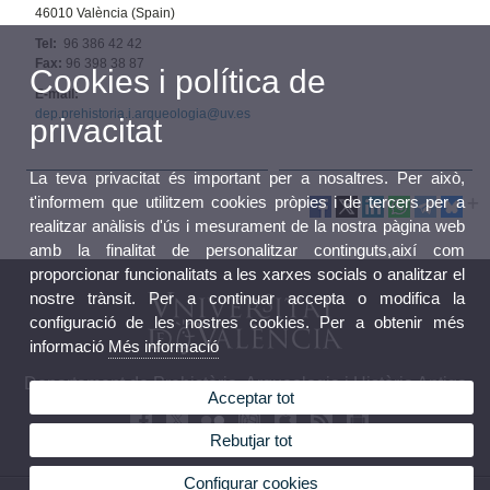
46010 València (Spain)
Tel:
96 386 42 42
Fax:
96 398 38 87
Cookies i política de
E-mail:
dep.prehistoria.i.arqueologia@uv.es
privacitat
La teva privacitat és important per a nosaltres. Per això,
t'informem que utilitzem cookies pròpies i de tercers per a
realitzar anàlisis d'ús i mesurament de la nostra pàgina web
amb la finalitat de personalitzar continguts,així com
proporcionar funcionalitats a les xarxes socials o analitzar el
nostre trànsit. Per a continuar accepta o modifica la
configuració de les nostres cookies. Per a obtenir més
informació
Més informació
Departament de Prehistòria, Arqueologia i Història Antiga
Acceptar tot
Rebutjar tot
Configurar cookies