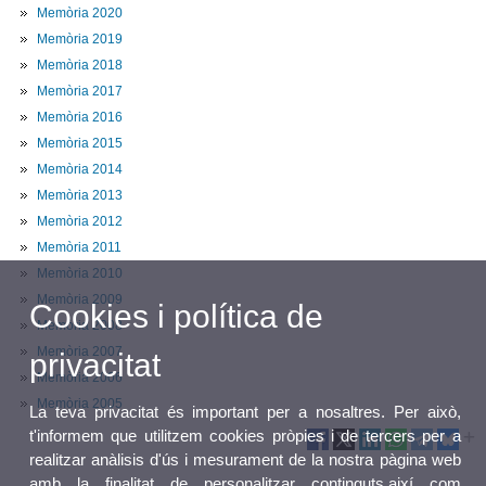
Memòria 2020
Memòria 2019
Memòria 2018
Memòria 2017
Memòria 2016
Memòria 2015
Memòria 2014
Memòria 2013
Memòria 2012
Memòria 2011
Memòria 2010
Memòria 2009
Cookies i política de
Memòria 2008
Memòria 2007
privacitat
Memòria 2006
Memòria 2005
La teva privacitat és important per a nosaltres. Per això,
t'informem que utilitzem cookies pròpies i de tercers per a
realitzar anàlisis d'ús i mesurament de la nostra pàgina web
amb la finalitat de personalitzar continguts,així com