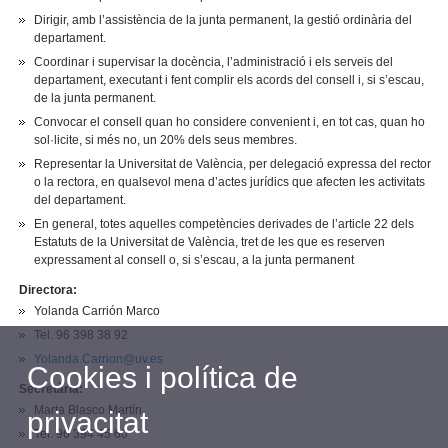
Dirigir, amb l’assistència de la junta permanent, la gestió ordinària del
departament.
Coordinar i supervisar la docència, l’administració i els serveis del
departament, executant i fent complir els acords del consell i, si s’escau,
de la junta permanent.
Convocar el consell quan ho considere convenient i, en tot cas, quan ho
sol·licite, si més no, un 20% dels seus membres.
Representar la Universitat de València, per delegació expressa del rector
o la rectora, en qualsevol mena d’actes jurídics que afecten les activitats
del departament.
En general, totes aquelles competències derivades de l’article 22 dels
Estatuts de la Universitat de València, tret de les que es reserven
expressament al consell o, si s’escau, a la junta permanent
Directora:
Yolanda Carrión Marco
Tel. 96 398 38 92
Yolanda.Carrion@uv.es
Cookies i política de
Secretària:
Marta Blasco Martín
privacitat
Tel. 96 394 45 60