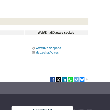
Web/Email/Xarxes socials
www.uv.es/depaha
dep.paha@uv.es