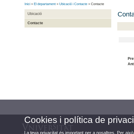
Inici
>
El departament
>
Ubicació i Contacte
> Contacte
Conta
Ubicació
Contacte
Pre
Ant
Cookies i política de privaci
La teva privacitat és important per a nosaltres. Per això