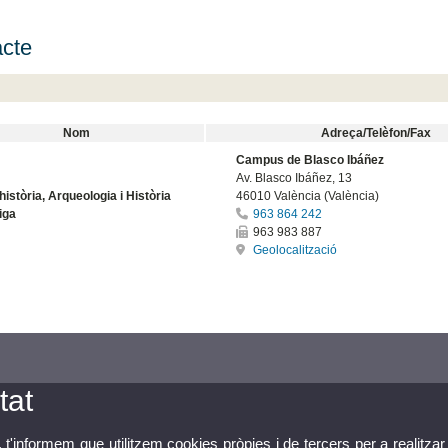
cte
Nom
Adreça/Telèfon/Fax
Campus de Blasco Ibáñez
Av. Blasco Ibáñez, 13
història, Arqueologia i Història
46010 València (València)
iga
963 864 242
963 983 887
Geolocalització
tat
, t'informem que utilitzem cookies pròpies i de tercers per a realitzar