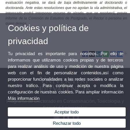
evaluación negativa, se dará de baja definitivamente al doctorando o
doctoranda. Ante estas resoluciones que no agotan la vía administrativa, el
interesado podrá interponer recurso de alzada, que se resolverá, previo
informe de la Comisión de Estudios de Postgrado, el Rector o persona en
quien delega.
Cookies y política de
privacidad
Tu privacidad es importante para nosotros. Por ello te
informamos que utilizamos cookies propias y de terceros
para realizar análisis de uso y medición de nuestra página
web con el fin de personalizar contenidos,así como
proporcionar funcionalidades a las redes sociales o analizar
nuestro tráfico. Para continuar acepta o modifica la
configuración de nuestras cookies. Para ampliar información
Más información
Programa de Doctorado en Contaminación, Toxicología y
Sanidad Ambientales
Aceptar todo
Rechazar todo