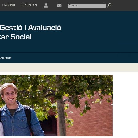
ENGLISH
DIRECTORI
USER
ctivitats