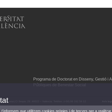
Programa de Doctorat en Disseny, Gestió i A
Públiques de Benestar Social
tat
 (Polibenestar).C/ Serpis, 29. 46022 – València. Telèfon: (+34) 96 162 54 12
Avís leg
, t'informem que utilitzem cookies pròpies i de tercers per a realitzar