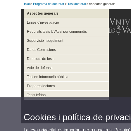
Inici
>
Programa de doctorat
>
Tesi doctoral
> Aspectes generals
Aspectes generals
Línies d'investigació
Requisits tesis UV/tesi per compendis
Supervisió i seguiment
Dates Comissions
Directors de tesis
Acte de defensa
Tesi en informació pública
Properes lectures
Tesis leídas
Cookies i política de privaci
© 2026 UV. - Institut Universitari d’Investigació de Polítiques de Benestar Social
La teva privacitat és important per a nosaltres. Per això