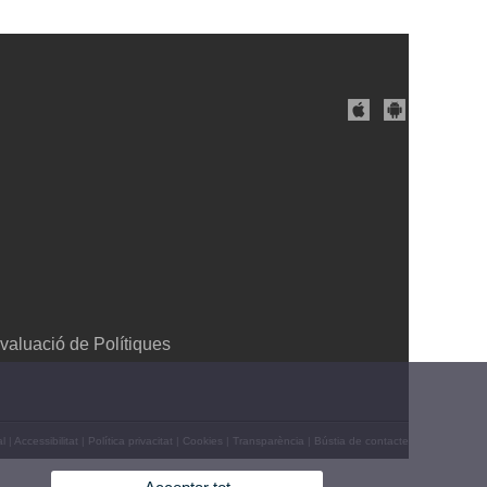
valuació de Polítiques
al
|
Accessibilitat
|
Política privacitat
|
Cookies
|
Transparència
|
Bústia de contacte