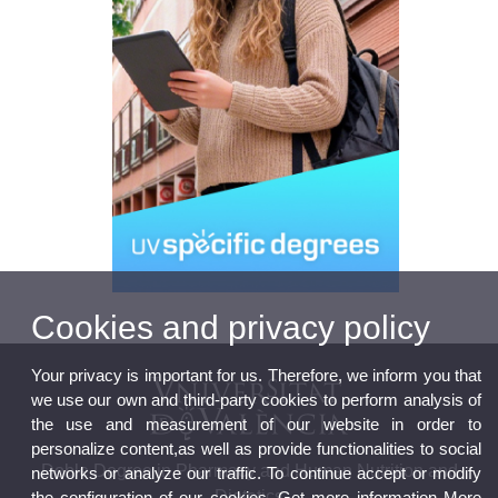
Cookies and privacy policy
Your privacy is important for us. Therefore, we inform you that
we use our own and third-party cookies to perform analysis of
the use and measurement of our website in order to
personalize content,as well as provide functionalities to social
Doble Degree in Pharmacy and Human Nutrition and
networks or analyze our traffic. To continue accept or modify
Dietetics
the configuration of our cookies. Get more information
More