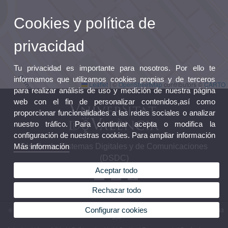
Cookies y política de
privacidad
Tu privacidad es importante para nosotros. Por ello te
informamos que utilizamos cookies propias y de terceros
Leaflet
|
©
OpenStreetMap
contributors ©
CARTO
para realizar análisis de uso y medición de nuestra página
web con el fin de personalizar contenidos,así como
proporcionar funcionalidades a las redes sociales o analizar
nuestro tráfico. Para continuar acepta o modifica la
configuración de nuestras cookies. Para ampliar información
Más información
Diseño de Sistemas Digitales y de Comunicaciones
(DSDC)
Aceptar todo
Rechazar todo
Configurar cookies
© 2026 UV. - Avenida de la Universitat s/n 46100 Burjassot. Valencia. España. Tel. 963 543
334