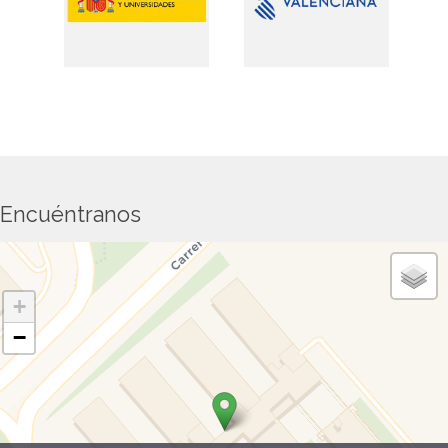
Encuéntranos
+
−