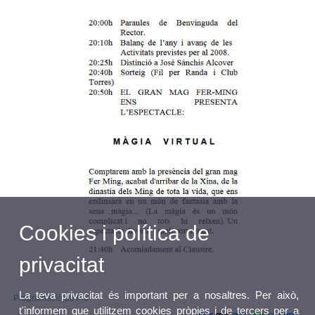
Cookies i política de
privacitat
La teva privacitat és important per a nosaltres. Per això,
Programació de mà
t'informem que utilitzem cookies pròpies i de tercers per a