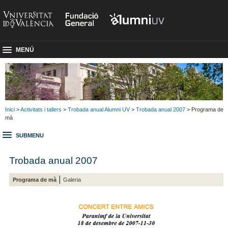
MENÚ
Inici
>
Activitats i tallers
>
Trobada anual Alumni UV
>
Trobada anual 2007
> Programa de
mà
SUBMENU
Trobada anual 2007
Programa de mà
Galeria