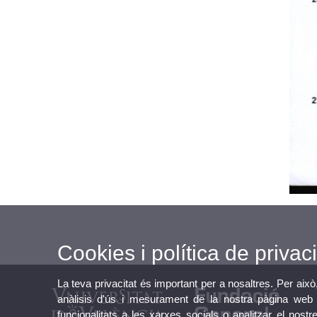
Cookies i política de privaci
La teva privacitat és important per a nosaltres. Per això
anàlisis d'ús i mesurament de la nostra pàgina web a
funcionalitats a les xarxes socials o analitzar el nostr