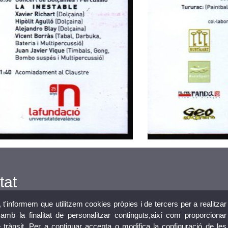
tat
, t'informem que utilitzem cookies pròpies i de tercers per a realitzar
mb la finalitat de personalitzar continguts,així com proporcionar
e trànsit. Per a continuar accepta o modifica la configuració de les