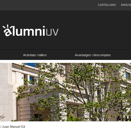
CASTELLANO
ENGLI
Activitats i tallers
Avantatges i descomptes
i Juan Manuel Gil