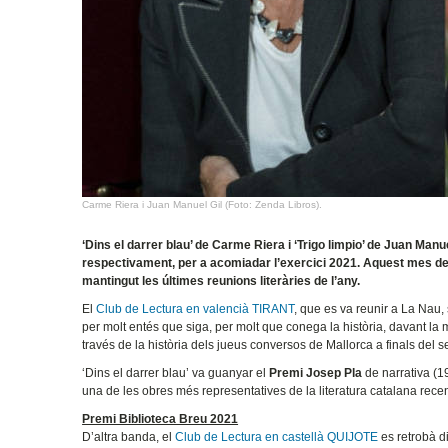
Carme Riera i Juan Manuel Gil (Foto: Zenda Libros).
‘Dins el darrer blau’ de Carme Riera i ‘Trigo limpio’ de Juan Ma
respectivament, per a acomiadar l’exercici 2021. Aquest mes de 
mantingut les últimes reunions literàries de l’any.
El
Club de Lectura en valencià TIRANT
, que es va reunir a La Nau, 
per molt entés que siga, per molt que conega la història, davant la m
través de la història dels jueus conversos de Mallorca a finals del se
‘Dins el darrer blau’ va guanyar el
Premi Josep Pla
de narrativa (1
una de les obres més representatives de la literatura catalana recen
Premi Biblioteca Breu 2021
D’altra banda, el
Club de Lectura en castellà QUIJOTE
es retrobà d