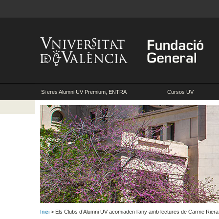
Si eres Alumni UV Premium, ENTRA
Cursos UV
Inici
> Els Clubs d’Alumni UV acomiaden l’any amb lectures de Carme Riera 