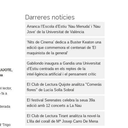
Darreres notícies
Arranca l’Escola d’Estiu ‘Nau Menuda' i 'Nau
Jove’ de la Universitat de València
‘Nits de Cinema’ dedica a Buster Keaton una
edició que commemora el centenari de 'El
maquinista de la general'
Gabilondo inaugura a Gandia una Universitat
d’Estiu centrada en els reptes de la
QUIJOTE,
intel·ligència artificial i el pensament crític
ha
El Club de Lectura Quijote analitza "Comerás
 lector,
flores" de Lucía Solla Sobral
 fa a
El festival Serenates celebra la seua 39a
edició amb 12 concerts a La Nau
iderada
El Club de Lectura Tirant analitza la novel·la
L'illa del corall de Mª Josep Carro De Mena
l
‘Trigo