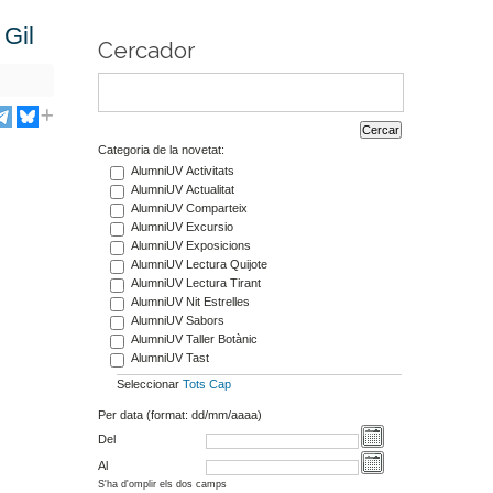
 Gil
Cercador
Categoria de la novetat:
AlumniUV Activitats
AlumniUV Actualitat
AlumniUV Comparteix
AlumniUV Excursio
AlumniUV Exposicions
AlumniUV Lectura Quijote
AlumniUV Lectura Tirant
AlumniUV Nit Estrelles
AlumniUV Sabors
AlumniUV Taller Botànic
AlumniUV Tast
Seleccionar
Tots
Cap
Per data (format: dd/mm/aaaa)
Del
Al
S'ha d'omplir els dos camps