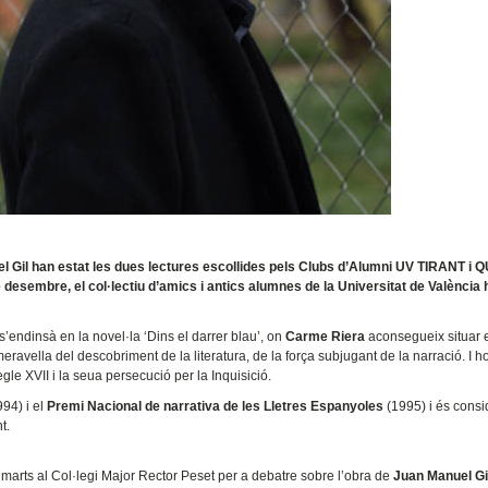
nuel Gil han estat les dues lectures escollides pels Clubs d’Alumni UV TIRANT i 
desembre, el col·lectiu d’amics i antics alumnes de la Universitat de València 
s’endinsà en la novel·la ‘Dins el darrer blau’, on
Carme Riera
aconsegueix situar el
eravella del descobriment de la literatura, de la força subjugant de la narració. I ho
gle XVII i la seua persecució per la Inquisició.
994) i el
Premi Nacional de narrativa de les Lletres Espanyoles
(1995) i és cons
t.
imarts al Col·legi Major Rector Peset per a debatre sobre l’obra de
Juan Manuel Gi