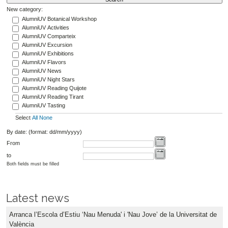
New category:
AlumniUV Botanical Workshop
AlumniUV Activities
AlumniUV Comparteix
AlumniUV Excursion
AlumniUV Exhibitions
AlumniUV Flavors
AlumniUV News
AlumniUV Night Stars
AlumniUV Reading Quijote
AlumniUV Reading Tirant
AlumniUV Tasting
Select
All
None
By date: (format: dd/mm/yyyy)
From
to
Both fields must be filled
Latest news
Arranca l’Escola d’Estiu ‘Nau Menuda' i 'Nau Jove’ de la Universitat de
València