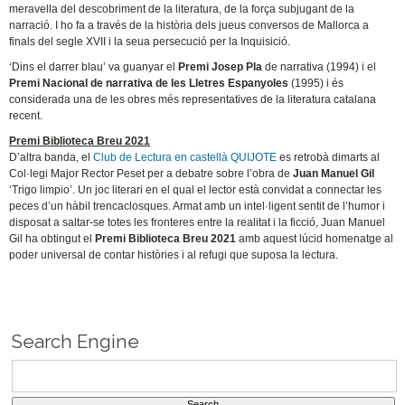
meravella del descobriment de la literatura, de la força subjugant de la
narració. I ho fa a través de la història dels jueus conversos de Mallorca a
finals del segle XVII i la seua persecució per la Inquisició.
‘Dins el darrer blau’ va guanyar el
Premi Josep Pla
de narrativa (1994) i el
Premi Nacional de narrativa de les Lletres Espanyoles
(1995) i és
considerada una de les obres més representatives de la literatura catalana
recent.
Premi Biblioteca Breu 2021
D’altra banda, el
Club de Lectura en castellà QUIJOTE
es retrobà dimarts al
Col·legi Major Rector Peset per a debatre sobre l’obra de
Juan Manuel Gil
‘Trigo limpio’. Un joc literari en el qual el lector està convidat a connectar les
peces d’un hàbil trencaclosques. Armat amb un intel·ligent sentit de l’humor i
disposat a saltar-se totes les fronteres entre la realitat i la ficció, Juan Manuel
Gil ha obtingut el
Premi Biblioteca Breu 2021
amb aquest lúcid homenatge al
poder universal de contar històries i al refugi que suposa la lectura.
Search Engine