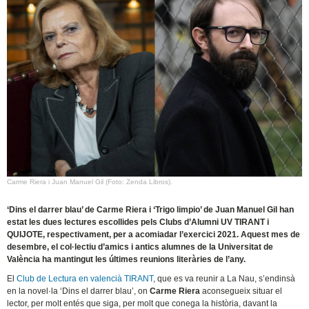
Carme Riera i Juan Manuel Gil (Foto: Zenda Libros).
‘Dins el darrer blau’ de Carme Riera i ‘Trigo limpio’ de Juan Manuel Gil han
estat les dues lectures escollides pels Clubs d’Alumni UV TIRANT i
QUIJOTE, respectivament, per a acomiadar l’exercici 2021. Aquest mes de
desembre, el col·lectiu d’amics i antics alumnes de la Universitat de
València ha mantingut les últimes reunions literàries de l’any.
El
Club de Lectura en valencià TIRANT
, que es va reunir a La Nau, s’endinsà
en la novel·la ‘Dins el darrer blau’, on
Carme Riera
aconsegueix situar el
lector, per molt entés que siga, per molt que conega la història, davant la