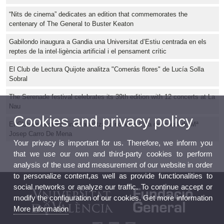
“Nits de cinema” dedicates an edition that commemorates the
centenary of The General to Buster Keaton
Gabilondo inaugura a Gandia una Universitat d’Estiu centrada en els
reptes de la intel·ligència artificial i el pensament crític
El Club de Lectura Quijote analitza "Comerás flores" de Lucía Solla
Sobral
The Serenade festival celebrates its 39th edition with 12 concerts at La
Nau
Cookies and privacy policy
El Club de Lectura Tirant analitza la novel·la L'illa del corall de Mª
Josep Carro De Mena
Your privacy is important for us. Therefore, we inform you
that we use our own and third-party cookies to perform
analysis of the use and measurement of our website in order
to personalize content,as well as provide functionalities to
social networks or analyze our traffic. To continue accept or
modify the configuration of our cookies. Get more information
More information