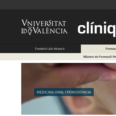
Fundació Lluís Alcanyís
Formac
Màsters de Formació P
MEDICINA ORAL I PERIODÒNCIA