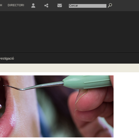
SH
DIRECTORI
USER
vestigació