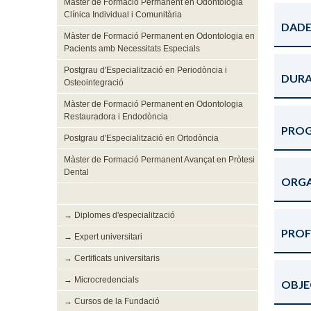
Màster de Formació Permanent en Odontologia
Clínica Individual i Comunitària
DADE
Màster de Formació Permanent en Odontologia en
Pacients amb Necessitats Especials
Postgrau d'Especialització en Periodòncia i
DURA
Osteointegració
Màster de Formació Permanent en Odontologia
Restauradora i Endodòncia
PRO
Postgrau d'Especialització en Ortodòncia
Màster de Formació Permanent Avançat en Pròtesi
Dental
ORG
→ Diplomes d'especialització
PROF
→ Expert universitari
→ Certificats universitaris
→ Microcredencials
OBJE
→ Cursos de la Fundació