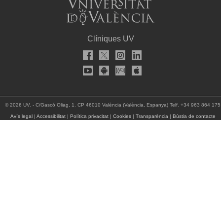
Clíniques UV
© 2026 UV. - C/Gascó Oliag, 1. CP 46010 València (València, Espanya) Telf. +34 963 864 175
Avís legal
|
Accessibilitat
|
Política privacitat
|
Cookies
|
Transparència
|
Bústia de contacte