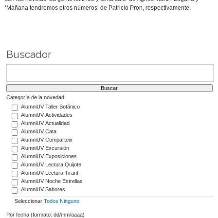
‘Mañana tendremos otros números’ de Patricio Pron, respectivamente.
Buscador
Categoría de la novedad:
AlumniUV Taller Botánico
AlumniUV Actividades
AlumniUV Actualidad
AlumniUV Cata
AlumniUV Comparteix
AlumniUV Excursión
AlumniUV Exposiciones
AlumniUV Lectura Quijote
AlumniUV Lectura Tirant
AlumniUV Noche Estrellas
AlumniUV Sabores
Seleccionar
Todos
Ninguno
Por fecha (formato: dd/mm/aaaa)