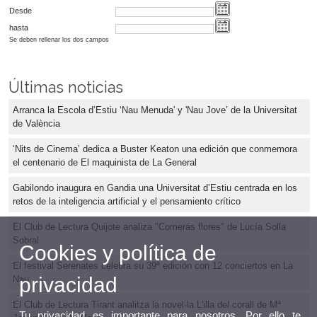
Desde
hasta
Se deben rellenar los dos campos
Últimas noticias
Arranca la Escola d’Estiu ‘Nau Menuda' y 'Nau Jove’ de la Universitat
de València
‘Nits de Cinema’ dedica a Buster Keaton una edición que conmemora
el centenario de El maquinista de La General
Gabilondo inaugura en Gandia una Universitat d’Estiu centrada en los
retos de la inteligencia artificial y el pensamiento crítico
El Club de Lectura Quijote analiza "Comerás flores" de Lucía Solla
Sobral
Cookies y política de
El festival Serenates celebra su 39ª edición con 12 conciertos en La
privacidad
Nau
El Club de Lectura Tirant analitza la novel·la L'illa del corall de Mª
Tu privacidad es importante para nosotros. Por ello te