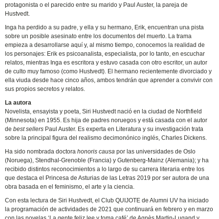
protagonista o el parecido entre su marido y Paul Auster, la pareja de
Hustvedt.
Inga ha perdido a su padre, y ella y su hermano, Erik, encuentran una pista
sobre un posible asesinato entre los documentos del muerto. La trama
empieza a desarrollarse aquí y, al mismo tiempo, conocemos la realidad de
los personajes: Erik es psicoanalista, especialista, por lo tanto, en escuchar
relatos, mientras Inga es escritora y estuvo casada con otro escritor, un autor
de culto muy famoso (como Hustvedt). El hermano recientemente divorciado y
ella viuda desde hace cinco años, ambos tendrán que aprender a convivir con
sus propios secretos y relatos.
La autora
Novelista, ensayista y poeta, Siri Hustvedt nació en la ciudad de Northfield
(Minnesota) en 1955. Es hija de padres noruegos y está casada con el autor
de
best sellers
Paul Auster. Es experta en Literatura y su investigación trata
sobre la principal figura del realismo decimonónico inglés, Charles Dickens.
Ha sido nombrada doctora
honoris causa
por las universidades de Oslo
(Noruega), Stendhal-Grenoble (Francia) y Gutenberg-Mainz (Alemania); y ha
recibido distintos reconocimientos a lo largo de su carrera literaria entre los
que destaca el Princesa de Asturias de las Letras 2019 por ser autora de una
obra basada en el feminismo, el arte y la ciencia.
Con esta lectura de Siri Hustvedt, el Club QUIJOTE de Alumni UV ha iniciado
la programación de actividades de 2021 que continuará en febrero y en marzo
con las novelas ‘La gente feliz lee y toma café’ de Agnès Martin-Lugand y