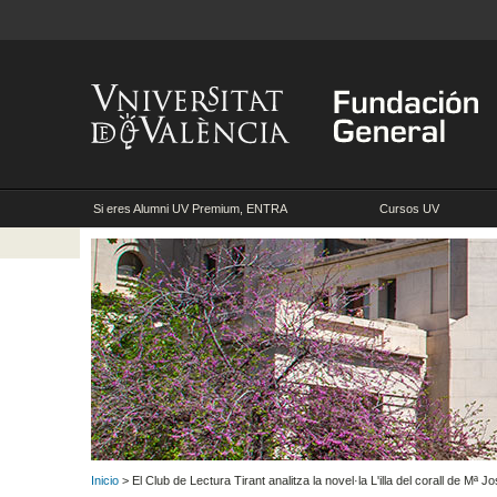
Si eres Alumni UV Premium, ENTRA
Cursos UV
Inicio
> El Club de Lectura Tirant analitza la novel·la L'illa del corall de Mª