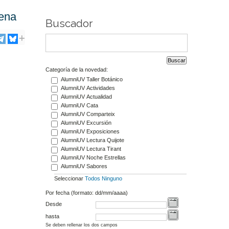
Mena
Buscador
Categoría de la novedad:
AlumniUV Taller Botánico
AlumniUV Actividades
AlumniUV Actualidad
AlumniUV Cata
AlumniUV Comparteix
AlumniUV Excursión
AlumniUV Exposiciones
AlumniUV Lectura Quijote
AlumniUV Lectura Tirant
AlumniUV Noche Estrellas
AlumniUV Sabores
Seleccionar
Todos
Ninguno
Por fecha (formato: dd/mm/aaaa)
Desde
hasta
Se deben rellenar los dos campos