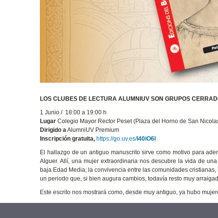
LOS CLUBES DE LECTURA ALUMNIUV SON GRUPOS CERRADOS
1 Junio / 18:00 a 19:00 h
Lugar
Colegio Mayor Rector Peset (Plaza del Horno de San Nicolas, 
Dirigido a
AlumniUV Premium
Inscripción gratuita,
https://go.uv.es/
l40iO6I
El hallazgo de un antiguo manuscrito sirve como motivo para adent
Alguer. Allí, una mujer extraordinaria nos descubre la vida de un
baja Edad Media; la convivencia entre las comunidades cristianas, is
un periodo que, si bien augura cambios, todavía resto muy arraiga
Este escrito nos mostrará como, desde muy antiguo, ya hubo mujere