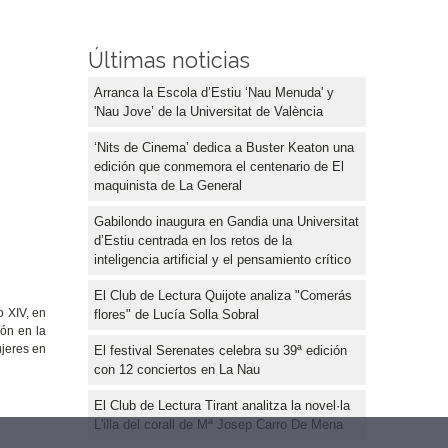
Últimas noticias
Arranca la Escola d’Estiu ‘Nau Menuda' y
'Nau Jove’ de la Universitat de València
‘Nits de Cinema’ dedica a Buster Keaton una
edición que conmemora el centenario de El
maquinista de La General
Gabilondo inaugura en Gandia una Universitat
d’Estiu centrada en los retos de la
inteligencia artificial y el pensamiento crítico
El Club de Lectura Quijote analiza "Comerás
o XIV, en
flores" de Lucía Solla Sobral
gón en la
ujeres en
El festival Serenates celebra su 39ª edición
con 12 conciertos en La Nau
El Club de Lectura Tirant analitza la novel·la
L'illa del corall de Mª Josep Carro De Mena