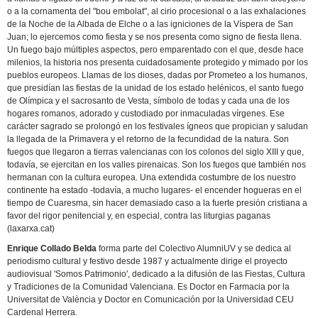
o a la cornamenta del "bou embolat", al cirio procesional o a las exhalaciones
de la Noche de la Albada de Elche o a las igniciones de la Víspera de San
Juan; lo ejercemos como fiesta y se nos presenta como signo de fiesta llena.
Un fuego bajo múltiples aspectos, pero emparentado con el que, desde hace
milenios, la historia nos presenta cuidadosamente protegido y mimado por los
pueblos europeos. Llamas de los dioses, dadas por Prometeo a los humanos,
que presidían las fiestas de la unidad de los estado helénicos, el santo fuego
de Olímpica y el sacrosanto de Vesta, símbolo de todas y cada una de los
hogares romanos, adorado y custodiado por inmaculadas vírgenes. Ese
carácter sagrado se prolongó en los festivales ígneos que propician y saludan
la llegada de la Primavera y el retorno de la fecundidad de la natura. Son
fuegos que llegaron a tierras valencianas con los colonos del siglo XIII y que,
todavía, se ejercitan en los valles pirenaicas. Son los fuegos que también nos
hermanan con la cultura europea. Una extendida costumbre de los nuestro
continente ha estado -todavía, a mucho lugares- el encender hogueras en el
tiempo de Cuaresma, sin hacer demasiado caso a la fuerte presión cristiana a
favor del rigor penitencial y, en especial, contra las liturgias paganas
(laxarxa.cat)
Enrique Collado Belda
forma parte del Colectivo AlumniUV y se dedica al
periodismo cultural y festivo desde 1987 y actualmente dirige el proyecto
audiovisual 'Somos Patrimonio', dedicado a la difusión de las Fiestas, Cultura
y Tradiciones de la Comunidad Valenciana. Es Doctor en Farmacia por la
Universitat de València y Doctor en Comunicación por la Universidad CEU
Cardenal Herrera.