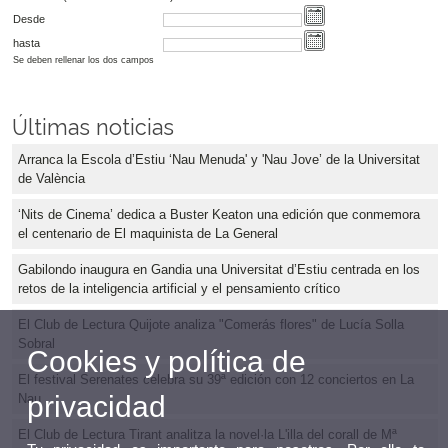
Desde
hasta
Se deben rellenar los dos campos
Últimas noticias
Arranca la Escola d’Estiu ‘Nau Menuda' y 'Nau Jove’ de la Universitat
de València
‘Nits de Cinema’ dedica a Buster Keaton una edición que conmemora
el centenario de El maquinista de La General
Gabilondo inaugura en Gandia una Universitat d’Estiu centrada en los
retos de la inteligencia artificial y el pensamiento crítico
El Club de Lectura Quijote analiza "Comerás flores" de Lucía Solla
Sobral
Cookies y política de
El festival Serenates celebra su 39ª edición con 12 conciertos en La
privacidad
Nau
El Club de Lectura Tirant analitza la novel·la L'illa del corall de Mª