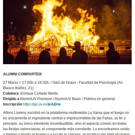
ALUMNI COMPARTEIX
27 Marzo / 17:00h a 18:30h / Saló de Graus - Facultad de Psicología (Av.
Blasco Ibáñez, 21)
Colabora
Enrique Collado Belda
Dirigido a
AlumniUV Premium / AlumniUV Basic / Público en general
Inscripción
https://go.uv.es/
jeAj0ne
Alfons Llorenç escribió en la plataforma multimedia La Xarxa que el fuego no
es únicamente el ingrediente central e imprescindible de las Fallas, su fin y
principio, su único elemento incombustible, sino el aspecto común en todas
las fiestas valencianas, el componente más constante. Lo encontramos unido
a llamas o ligado al trueno y a luz de la carcasa, al arcabuz del abril alcoyano