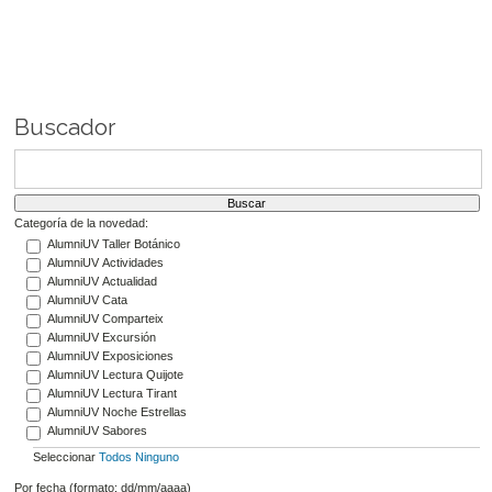
Buscador
Categoría de la novedad:
AlumniUV Taller Botánico
AlumniUV Actividades
AlumniUV Actualidad
AlumniUV Cata
AlumniUV Comparteix
AlumniUV Excursión
AlumniUV Exposiciones
AlumniUV Lectura Quijote
AlumniUV Lectura Tirant
AlumniUV Noche Estrellas
AlumniUV Sabores
Seleccionar
Todos
Ninguno
Por fecha (formato: dd/mm/aaaa)