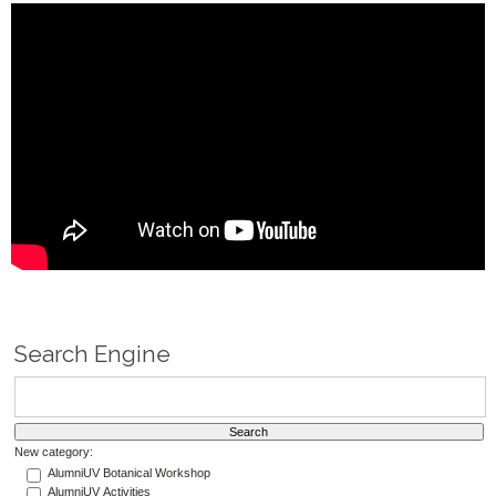
Search Engine
New category:
AlumniUV Botanical Workshop
AlumniUV Activities