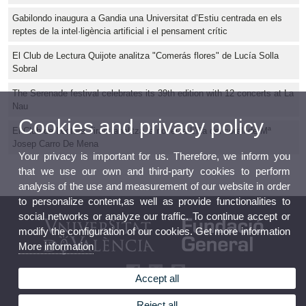
Gabilondo inaugura a Gandia una Universitat d’Estiu centrada en els
reptes de la intel·ligència artificial i el pensament crític
El Club de Lectura Quijote analitza "Comerás flores" de Lucía Solla
Sobral
The Serenade festival celebrates its 39th edition with 12 concerts at La
Nau
Cookies and privacy policy
El Club de Lectura Tirant analitza la novel·la L'illa del corall de Mª
Josep Carro De Mena
Your privacy is important for us. Therefore, we inform you
that we use our own and third-party cookies to perform
analysis of the use and measurement of our website in order
to personalize content,as well as provide functionalities to
social networks or analyze our traffic. To continue accept or
modify the configuration of our cookies. Get more information
More information
Accept all
Reject all