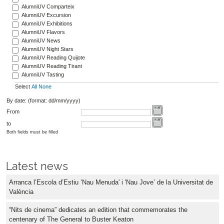
AlumniUV Comparteix
AlumniUV Excursion
AlumniUV Exhibitions
AlumniUV Flavors
AlumniUV News
AlumniUV Night Stars
AlumniUV Reading Quijote
AlumniUV Reading Tirant
AlumniUV Tasting
Select
All
None
By date: (format: dd/mm/yyyy)
From
to
Both fields must be filled
Latest news
Arranca l’Escola d’Estiu ‘Nau Menuda' i 'Nau Jove’ de la Universitat de
València
“Nits de cinema” dedicates an edition that commemorates the
centenary of The General to Buster Keaton