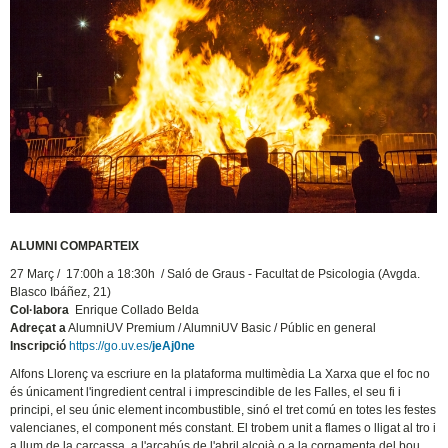
ALUMNI COMPARTEIX
27 Març / 17:00h a 18:30h / Saló de Graus - Facultat de Psicologia (Avgda.
Blasco Ibáñez, 21)
Col·labora
Enrique Collado Belda
Adreçat a
AlumniUV Premium / AlumniUV Basic / Públic en general
Inscripció
https://go.uv.es/
jeAj0ne
Alfons Llorenç va escriure en la plataforma multimèdia La Xarxa que el foc no
és únicament l'ingredient central i imprescindible de les Falles, el seu fi i
principi, el seu únic element incombustible, sinó el tret comú en totes les festes
valencianes, el component més constant. El trobem unit a flames o lligat al tro i
a llum de la carcassa, a l'arcabús de l'abril alcoià o a la cornamenta del bou