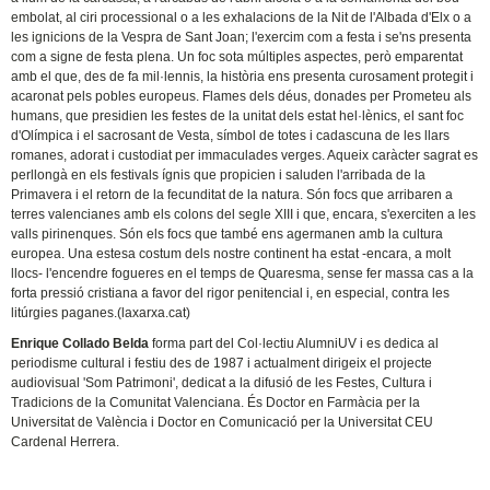
embolat, al ciri processional o a les exhalacions de la Nit de l'Albada d'Elx o a
les ignicions de la Vespra de Sant Joan; l'exercim com a festa i se'ns presenta
com a signe de festa plena. Un foc sota múltiples aspectes, però emparentat
amb el que, des de fa mil·lennis, la història ens presenta curosament protegit i
acaronat pels pobles europeus. Flames dels déus, donades per Prometeu als
humans, que presidien les festes de la unitat dels estat hel·lènics, el sant foc
d'Olímpica i el sacrosant de Vesta, símbol de totes i cadascuna de les llars
romanes, adorat i custodiat per immaculades verges. Aqueix caràcter sagrat es
perllongà en els festivals ígnis que propicien i saluden l'arribada de la
Primavera i el retorn de la fecunditat de la natura. Són focs que arribaren a
terres valencianes amb els colons del segle XIII i que, encara, s'exerciten a les
valls pirinenques. Són els focs que també ens agermanen amb la cultura
europea. Una estesa costum dels nostre continent ha estat -encara, a molt
llocs- l'encendre fogueres en el temps de Quaresma, sense fer massa cas a la
forta pressió cristiana a favor del rigor penitencial i, en especial, contra les
litúrgies paganes.(laxarxa.cat)
Enrique Collado Belda
forma part del Col·lectiu AlumniUV i es dedica al
periodisme cultural i festiu des de 1987 i actualment dirigeix el projecte
audiovisual 'Som Patrimoni', dedicat a la difusió de les Festes, Cultura i
Tradicions de la Comunitat Valenciana. És Doctor en Farmàcia per la
Universitat de València i Doctor en Comunicació per la Universitat CEU
Cardenal Herrera.