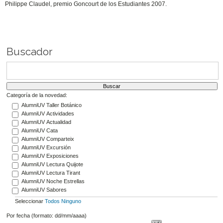
Philippe Claudel, premio Goncourt de los Estudiantes 2007.
Buscador
Categoría de la novedad:
AlumniUV Taller Botánico
AlumniUV Actividades
AlumniUV Actualidad
AlumniUV Cata
AlumniUV Comparteix
AlumniUV Excursión
AlumniUV Exposiciones
AlumniUV Lectura Quijote
AlumniUV Lectura Tirant
AlumniUV Noche Estrellas
AlumniUV Sabores
Seleccionar
Todos
Ninguno
Por fecha (formato: dd/mm/aaaa)