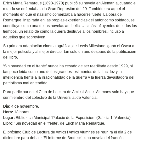
Erich Maria Remarque (1898-1970) publicó su novela en Alemania, cuando el
mundo se enfrentaba a la Gran Depresión del 29. También era aquel el
momento en que el nazismo comenzaba a hacerse fuerte. La obra de
Remarque, inspirada en las propias experiencias del autor como soldado, se
constituye como una de las novelas antibelicistas más influyentes de todos los
tiempos, un relato de cómo la guerra destruye a los hombres, incluso a
aquellos que sobreviven.
Su primera adaptación cinematográfica, de Lewis Milestone, ganó el Oscar a
la mejor película y al mejor director tan solo un año después de la publicación
del libro.
‘Sin novedad en el frente’ nunca ha cesado de ser reeditada desde 1929, ni
tampoco leída como uno de los grandes testimonios de la lucidez y la
inteligencia frente a la irracionalidad de la guerra y la fuerza devastadora del
patriotismo mal entendido.
Para participar en el Club de Lectura de Amics i Antics Alumnes solo hay que
ser miembro del colectivo de la Universitat de València.
Día:
4 de noviembre.
Hora:
18 horas.
Lugar:
Biblioteca Municipal ‘Palacio de la Exposición’ (Galicia 1, Valencia).
Libro:
‘Sin novedad en el frente’, de Erich Maria Remarque.
El próximo Club de Lectura de Amics i Antics Alumnes se reunirá el día 2 de
diciembre para debatir ‘El informe de Brodeck’, una novela del francés