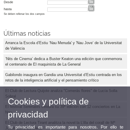
Desde
hasta
Se deben rellenar los dos campos
Últimas noticias
Arranca la Escola d’Estiu ‘Nau Menuda' y 'Nau Jove’ de la Universitat
de València
‘Nits de Cinema’ dedica a Buster Keaton una edición que conmemora
el centenario de El maquinista de La General
Gabilondo inaugura en Gandia una Universitat d’Estiu centrada en los
retos de la inteligencia artificial y el pensamiento crítico
El Club de Lectura Quijote analiza "Comerás flores" de Lucía Solla
Sobral
Cookies y política de
El festival Serenates celebra su 39ª edición con 12 conciertos en La
privacidad
Nau
El Club de Lectura Tirant analitza la novel·la L'illa del corall de Mª
Tu privacidad es importante para nosotros. Por ello te
Josep Carro De Mena