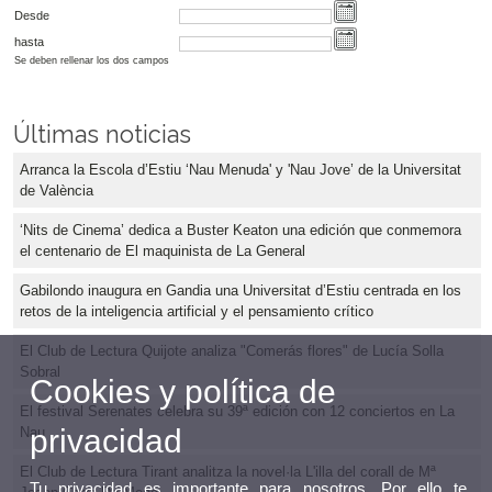
Desde
hasta
Se deben rellenar los dos campos
Últimas noticias
Arranca la Escola d’Estiu ‘Nau Menuda' y 'Nau Jove’ de la Universitat
de València
‘Nits de Cinema’ dedica a Buster Keaton una edición que conmemora
el centenario de El maquinista de La General
Gabilondo inaugura en Gandia una Universitat d’Estiu centrada en los
retos de la inteligencia artificial y el pensamiento crítico
El Club de Lectura Quijote analiza "Comerás flores" de Lucía Solla
Sobral
Cookies y política de
El festival Serenates celebra su 39ª edición con 12 conciertos en La
privacidad
Nau
El Club de Lectura Tirant analitza la novel·la L'illa del corall de Mª
Tu privacidad es importante para nosotros. Por ello te