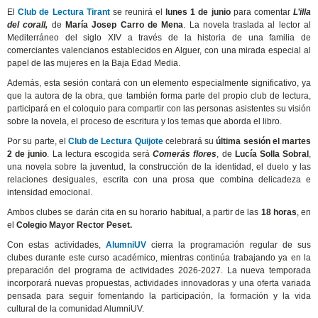
El
Club de Lectura Tirant
se reunirá el
lunes 1 de junio
para comentar
L’illa
del corall,
de
María Josep Carro de Mena
. La novela traslada al lector al
Mediterráneo del siglo XIV a través de la historia de una familia de
comerciantes valencianos establecidos en Alguer, con una mirada especial al
papel de las mujeres en la Baja Edad Media.
Además, esta sesión contará con un elemento especialmente significativo, ya
que la autora de la obra, que también forma parte del propio club de lectura,
participará en el coloquio para compartir con las personas asistentes su visión
sobre la novela, el proceso de escritura y los temas que aborda el libro.
Por su parte, el
Club de Lectura Quijote
celebrará su
última sesión el martes
2 de junio
. La lectura escogida será
Comerás flores
, de
Lucía Solla Sobral
,
una novela sobre la juventud, la construcción de la identidad, el duelo y las
relaciones desiguales, escrita con una prosa que combina delicadeza e
intensidad emocional.
Ambos clubes se darán cita en su horario habitual, a partir de las
18 horas
, en
el
Colegio Mayor Rector Peset.
Con estas actividades,
AlumniUV
cierra la programación regular de sus
clubes durante este curso académico, mientras continúa trabajando ya en la
preparación del programa de actividades 2026-2027. La nueva temporada
incorporará nuevas propuestas, actividades innovadoras y una oferta variada
pensada para seguir fomentando la participación, la formación y la vida
cultural de la comunidad AlumniUV.