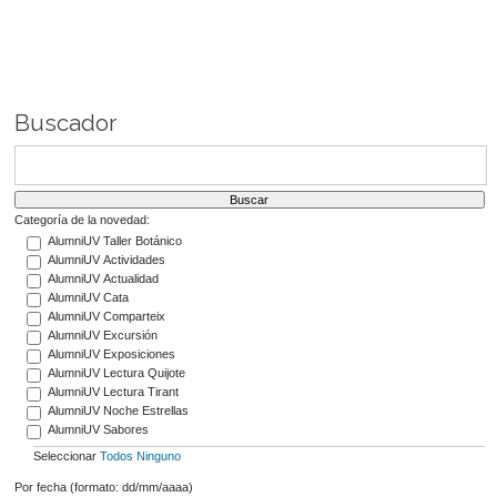
Buscador
Categoría de la novedad:
AlumniUV Taller Botánico
AlumniUV Actividades
AlumniUV Actualidad
AlumniUV Cata
AlumniUV Comparteix
AlumniUV Excursión
AlumniUV Exposiciones
AlumniUV Lectura Quijote
AlumniUV Lectura Tirant
AlumniUV Noche Estrellas
AlumniUV Sabores
Seleccionar
Todos
Ninguno
Por fecha (formato: dd/mm/aaaa)