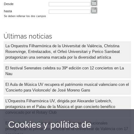
Desde
hasta
Se deben rellenar los dos campos
Últimas noticias
La Orquestra Filharmònica de la Universitat de València, Christina
Rosenvinge, Entrelazados, el Orfeó Universitari y Perico Sambeat
protagonizan una semana marcada por la diversidad artística
El festival Serenates celebra su 39ª edición con 12 conciertos en La
Nau
El Aula de Música UV recupera el patrimonio musical valenciano con el
'Concierto para Violoncelo' de José Moreno Gans
L’Orquestra Filharmònica UV, dirigida por Alexander Liebreich,
protagoniza en el Palau de la Música el gran concierto benéfico
convocado por el Rotary Club
Cookies y política de
El talento joven y el impulso de las alianzas institucionales
protagonizan la primavera musical de la Universitat de València con 17