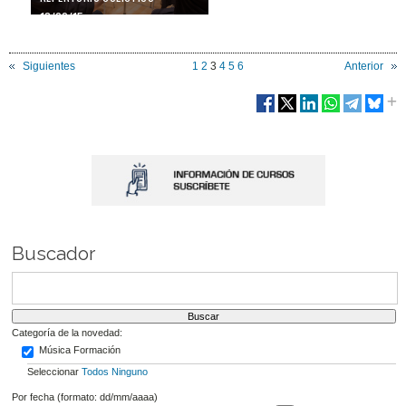
18/02/15
Siguientes
1
2
3
4
5
6
Anterior
Buscador
Categoría de la novedad:
Música Formación
Seleccionar
Todos
Ninguno
Por fecha (formato: dd/mm/aaaa)