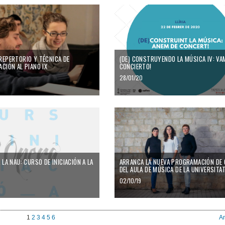
REPERTORIO Y TÉCNICA DE
(DE) CONSTRUYENDO LA MÚSICA IV: VA
CIÓN AL PIANO IX
CONCIERTO!
28/01/20
 LA NAU: CURSO DE INICIACIÓN A LA
ARRANCA LA NUEVA PROGRAMACIÓN DE
DEL AULA DE MÚSICA DE LA UNIVERSITA
02/10/19
1
2
3
4
5
6
An