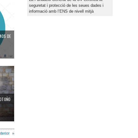
seguretat i protecció de les seues dades i
informació amb l’ENS de nivell mitjà
MOS DE
 OTOÑO
T
terior