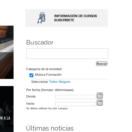
Buscador
Categoría de la novedad:
Música Formación
Seleccionar
Todos
Ninguno
Por fecha (formato: dd/mm/aaaa)
Desde
hasta
Se deben rellenar los dos campos
ÓN A LA
Últimas noticias