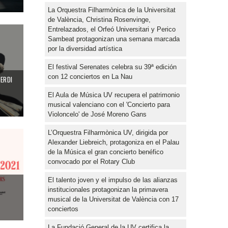
La Orquestra Filharmònica de la Universitat
de València, Christina Rosenvinge,
Entrelazados, el Orfeó Universitari y Perico
Sambeat protagonizan una semana marcada
por la diversidad artística
El festival Serenates celebra su 39ª edición
con 12 conciertos en La Nau
ERDI
El Aula de Música UV recupera el patrimonio
musical valenciano con el 'Concierto para
Violoncelo' de José Moreno Gans
L’Orquestra Filharmònica UV, dirigida por
Alexander Liebreich, protagoniza en el Palau
de la Música el gran concierto benéfico
convocado por el Rotary Club
El talento joven y el impulso de las alianzas
institucionales protagonizan la primavera
musical de la Universitat de València con 17
conciertos
La Fundació General de la UV certifica la