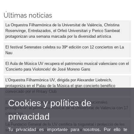
Últimas noticias
La Orquestra Filharmònica de la Universitat de València, Christina
Rosenvinge, Entrelazados, el Orfeó Universitari y Perico Sambeat
protagonizan una semana marcada por la diversidad artística
El festival Serenates celebra su 39ª edición con 12 conciertos en La
Nau
El Aula de Música UV recupera el patrimonio musical valenciano con el
'Concierto para Violoncelo' de José Moreno Gans
L’Orquestra Filharmònica UV, dirigida por Alexander Liebreich,
protagoniza en el Palau de la Música el gran concierto benéfico
convocado por el Rotary Club
Cookies y política de
El talento joven y el impulso de las alianzas institucionales
protagonizan la primavera musical de la Universitat de València con 17
conciertos
privacidad
La Fundació General de la UV certifica la seguretat i protecció de les
Tu privacidad es importante para nosotros. Por ello te
seues dades i informació amb l’ENS de nivell mitjà