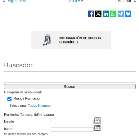
Siguientes
1
2
3
4
5
6
Anterior
Buscador
Categoría de la novedad:
Música Formación
Seleccionar
Todos
Ninguno
Por fecha (formato: dd/mm/aaaa)
Desde
hasta
Se deben rellenar los dos campos