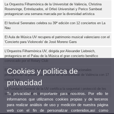
La Orquestra Filharmònica de la Universitat de València, Christina
Rosenvinge, Entrelazados, el Orfeó Universitari y Perico Sambeat
protagonizan una semana marcada por la diversidad artística
El festival Serenates celebra su 39ª edición con 12 conciertos en La
Nau
El Aula de Música UV recupera el patrimonio musical valenciano con el
'Concierto para Violoncelo' de José Moreno Gans
L’Orquestra Filharmònica UV, dirigida por Alexander Liebreich,
protagoniza en el Palau de la Música el gran concierto benéfico
convocado por el Rotary Club
Cookies y política de
El talento joven y el impulso de las alianzas institucionales
protagonizan la primavera musical de la Universitat de València con 17
conciertos
privacidad
La Fundació General de la UV certifica la seguretat i protecció de les
Tu privacidad es importante para nosotros. Por ello te
seues dades i informació amb l’ENS de nivell mitjà
informamos que utilizamos cookies propias y de terceros
para realizar análisis de uso y medición de nuestra página
web con el fin de personalizar contenidos,así como