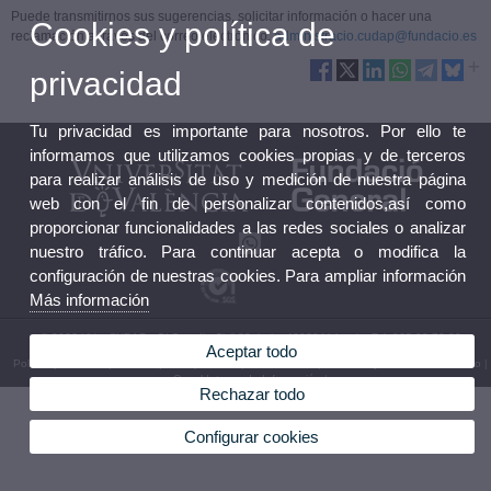
Puede transmitirnos sus sugerencias, solicitar información o hacer una
Cookies y política de
reclamación a través del correo electrónico:
administracio.cudap@fundacio.es
privacidad
Tu privacidad es importante para nosotros. Por ello te
informamos que utilizamos cookies propias y de terceros
para realizar análisis de uso y medición de nuestra página
web con el fin de personalizar contenidos,así como
proporcionar funcionalidades a las redes sociales o analizar
nuestro tráfico. Para continuar acepta o modifica la
configuración de nuestras cookies. Para ampliar información
Más información
© 2026 UV. - CUDAP - C/ Guardia Civil 22, bajo, 46020 Valencia. Tel: 963 93 79 99
Aceptar todo
Política privacidad
|
Cookies
|
Transparencia
|
Buzón FGUV
|
Términos y condiciones de uso
|
Canal Interno de Información
|
Rechazar todo
Configurar cookies