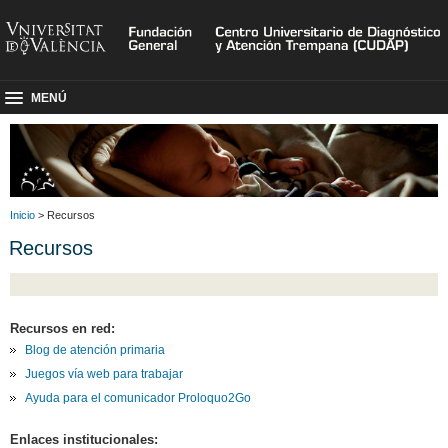
MENÚ
Inicio
> Recursos
Recursos
Recursos en red:
Blog de atención primaria
Juegos vía web para trabajar
Ayuda para el comunicador Proloquo2Go
Enlaces institucionales: