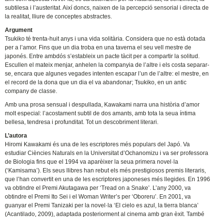
subtilesa i l’austeritat. Així doncs, naixen de la percepció sensorial i directa de
la realitat, lliure de conceptes abstractes.
Argument
Tsukiko té trenta-huit anys i una vida solitària. Considera que no està dotada
per a l’amor. Fins que un dia troba en una taverna el seu vell mestre de
japonés. Entre ambdós s’estableix un pacte tàcit per a compartir la solitud.
Escullen el mateix menjar, anhelen la companyia de l’altre i els costa separar-
se, encara que algunes vegades intenten escapar l’un de l’altre: el mestre, en
el record de la dona que un dia el va abandonar; Tsukiko, en un antic
company de classe.
Amb una prosa sensual i despullada, Kawakami narra una història d’amor
molt especial: l’acostament subtil de dos amants, amb tota la seua íntima
bellesa, tendresa i profunditat. Tot un descobriment literari.
L’autora
Hiromi Kawakami és una de les escriptores més populars del Japó. Va
estudiar Ciències Naturals en la Universitat d’Ochanomizu i va ser professora
de Biologia fins que el 1994 va aparèixer la seua primera novel·la
(‘Kamisama’). Els seus llibres han rebut els més prestigiosos premis literaris,
que l’han convertit en una de les escriptores japoneses més llegides. En 1996
va obtindre el Premi Akutagawa per ‘Tread on a Snake’. L’any 2000, va
obtindre el Premi Ito Sei i el Woman Writer’s per ‘Oboreru’. En 2001, va
guanyar el Premi Tanizaki per la novel·la ‘El cielo es azul, la tierra blanca’
(Acantilado, 2009), adaptada posteriorment al cinema amb gran èxit. També