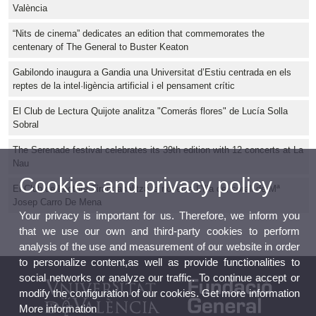
València
“Nits de cinema” dedicates an edition that commemorates the
centenary of The General to Buster Keaton
Gabilondo inaugura a Gandia una Universitat d’Estiu centrada en els
reptes de la intel·ligència artificial i el pensament crític
El Club de Lectura Quijote analitza "Comerás flores" de Lucía Solla
Sobral
The Serenade festival celebrates its 39th edition with 12 concerts at La
Nau
Cookies and privacy policy
El Club de Lectura Tirant analitza la novel·la L'illa del corall de Mª
Josep Carro De Mena
Your privacy is important for us. Therefore, we inform you
that we use our own and third-party cookies to perform
analysis of the use and measurement of our website in order
to personalize content,as well as provide functionalities to
social networks or analyze our traffic. To continue accept or
modify the configuration of our cookies. Get more information
More information