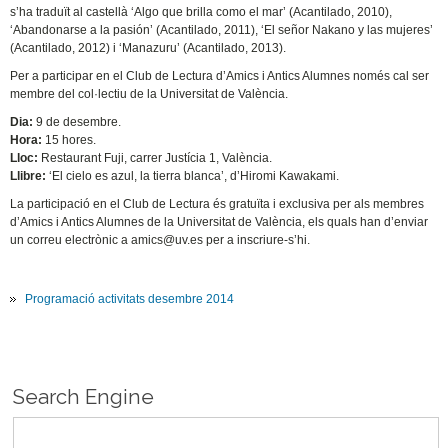
s’ha traduït al castellà ‘Algo que brilla como el mar’ (Acantilado, 2010),
‘Abandonarse a la pasión’ (Acantilado, 2011), ‘El señor Nakano y las mujeres’
(Acantilado, 2012) i ‘Manazuru’ (Acantilado, 2013).
Per a participar en el Club de Lectura d’Amics i Antics Alumnes només cal ser
membre del col·lectiu de la Universitat de València.
Dia:
9 de desembre.
Hora:
15 hores.
Lloc:
Restaurant Fuji, carrer Justícia 1, València.
Llibre:
‘El cielo es azul, la tierra blanca’, d’Hiromi Kawakami.
La participació en el Club de Lectura és gratuïta i exclusiva per als membres
d’Amics i Antics Alumnes de la Universitat de València, els quals han d’enviar
un correu electrònic a amics@uv.es per a inscriure-s’hi.
Programació activitats desembre 2014
Search Engine