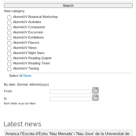
New category:
AlumniUV Botanical Workshop
AlumniUV Activities
AlumniUV Comparteix
AlumniUV Excursion
AlumniUV Exhibitions
AlumniUV Flavors
AlumniUV News
AlumniUV Night Stars
AlumniUV Reading Quijote
AlumniUV Reading Tirant
AlumniUV Tasting
Select
All
None
By date: (format: dd/mm/yyyy)
From
to
Both fields must be filled
Latest news
Arranca l’Escola d’Estiu ‘Nau Menuda' i 'Nau Jove’ de la Universitat de