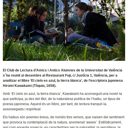
El Club de Lectura d’Amics i Antics Alumnes de la Universitat de València
s´ha reunit al desembre al Restaurant Fuji, c/ Justícia 1, València, per a
analitzar el llibre ‘El cielo es azul, la tierra blanca’, de l’escriptora japonesa
Hiromi Kawakami (Tòquio, 1658).
Amb ‘El cielo es azul, la tierra blanca’, Kawakami ha aconseguit una novel·la
que participa, ja des del títol, de la naturalesa poètica de l’haiku, un tipus de
poesia japonesa. Aquest és un llibre, per tant, de lectura tranquil·la,
assossegada i espiritual.
Els haikus són poemes breus, de només tres versos, que naixen del sentiment
que provoca la contemplació de la natura, anomenat ‘aware’. Estilísticament,
així com aquesta novel·la, es caracteritzen per la naturalitat, la senzillesa, la