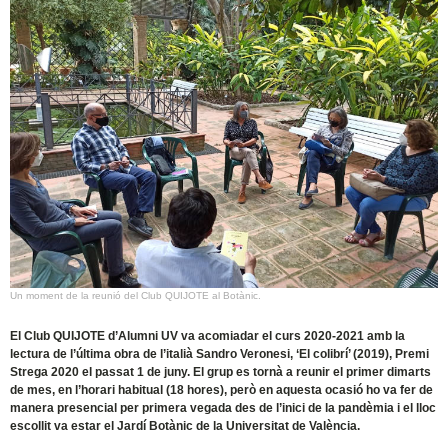
Un moment de la reunió del Club QUIJOTE al Botànic.
El Club QUIJOTE d’Alumni UV va acomiadar el curs 2020-2021 amb la
lectura de l’última obra de l’italià Sandro Veronesi, ‘El colibrí’ (2019), Premi
Strega 2020 el passat 1 de juny. El grup es tornà a reunir el primer dimarts
de mes, en l’horari habitual (18 hores), però en aquesta ocasió ho va fer de
manera presencial per primera vegada des de l’inici de la pandèmia i el lloc
escollit va estar el Jardí Botànic de la Universitat de València.