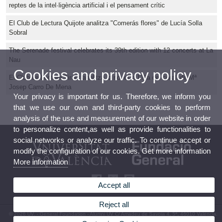
reptes de la intel·ligència artificial i el pensament crític
El Club de Lectura Quijote analitza "Comerás flores" de Lucía Solla
Sobral
The Serenade festival celebrates its 39th edition with 12 concerts at La
Nau
Cookies and privacy policy
El Club de Lectura Tirant analitza la novel·la L'illa del corall de Mª
Josep Carro De Mena
Your privacy is important for us. Therefore, we inform you
that we use our own and third-party cookies to perform
analysis of the use and measurement of our website in order
to personalize content,as well as provide functionalities to
social networks or analyze our traffic. To continue accept or
modify the configuration of our cookies. Get more information
More information
Accept all
Reject all
© 2026 UV. - General Foundation - Alumni UV C/ Amadeu de Savoia 4, 5ª, 46010 València.
Tel: (+34) 96 353 10 70