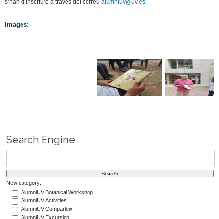
s’han d’inscriure a través del correu
alumniuv@uv.es
Images:
Search Engine
New category:
AlumniUV Botanical Workshop
AlumniUV Activities
AlumniUV Comparteix
AlumniUV Excursion