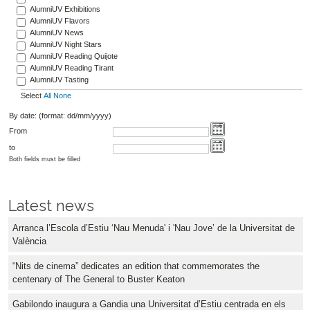
AlumniUV Exhibitions
AlumniUV Flavors
AlumniUV News
AlumniUV Night Stars
AlumniUV Reading Quijote
AlumniUV Reading Tirant
AlumniUV Tasting
Select
All
None
By date: (format: dd/mm/yyyy)
From
to
Both fields must be filled
Latest news
Arranca l’Escola d’Estiu ‘Nau Menuda' i 'Nau Jove’ de la Universitat de
València
“Nits de cinema” dedicates an edition that commemorates the
centenary of The General to Buster Keaton
Gabilondo inaugura a Gandia una Universitat d’Estiu centrada en els