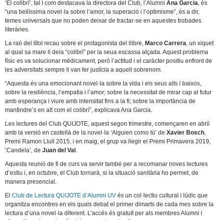
‘El colibrí’, tal i com destacava la directora del Club, l’Alumni
Ana Garcia
, és
“una bellíssima novel·la sobre l’amor, la superació i l’optimisme”, és a dir,
temes universals que no poden deixar de tractar-se en aquestes trobades
literàries.
La raó del títol recau sobre el protagonista del llibre,
Marco Carrera
, un xiquet
al qual sa mare li deia “colibrí” per la seua escassa alçada. Aquest problema
físic es va solucionar mèdicament, però l’actitud i el caràcter positiu enfront de
les adversitats sempre li van fer justícia a aquell sobrenom.
“Aquesta és una emocionant novel·la sobre la vida i els seus alts i baixos,
sobre la resiliència, l’empatia i l’amor; sobre la necessitat de mirar cap al futur
amb esperança i viure amb intensitat fins a la fi; sobre la importància de
mantindre’s en alt com el colibrí”, explicava Ana Garcia.
Les lectures del Club QUIJOTE, aquest segon trimestre, començaren en abril
amb la versió en castellà de la novel·la ‘Alguien como tú’ de
Xavier Bosch
,
Premi Ramon Llull 2015, i en maig, el grup va llegir el Premi Primavera 2019,
‘Candela’, de
Juan del Val
.
Aquesta reunió de fi de curs va servir també per a recomanar noves lectures
d’estiu i, en octubre, el Club tornarà, si la situació sanitària ho permet, de
manera presencial.
El
Club de Lectura QUIJOTE d’Alumni UV
és un col·lectiu cultural i lúdic que
organitza encontres en els quals debat el primer dimarts de cada mes sobre la
lectura d’una novel·la diferent. L’accés és gratuït per als membres Alumni i