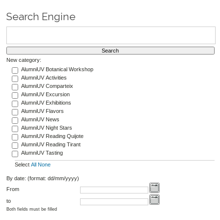
Search Engine
New category:
AlumniUV Botanical Workshop
AlumniUV Activities
AlumniUV Comparteix
AlumniUV Excursion
AlumniUV Exhibitions
AlumniUV Flavors
AlumniUV News
AlumniUV Night Stars
AlumniUV Reading Quijote
AlumniUV Reading Tirant
AlumniUV Tasting
Select
All
None
By date: (format: dd/mm/yyyy)
From
to
Both fields must be filled