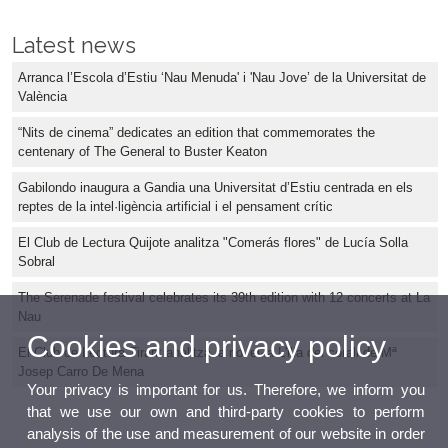
Latest news
Arranca l’Escola d’Estiu ‘Nau Menuda' i 'Nau Jove’ de la Universitat de
València
“Nits de cinema” dedicates an edition that commemorates the
centenary of The General to Buster Keaton
Gabilondo inaugura a Gandia una Universitat d’Estiu centrada en els
reptes de la intel·ligència artificial i el pensament crític
El Club de Lectura Quijote analitza "Comerás flores" de Lucía Solla
Sobral
The Serenade festival celebrates its 39th edition with 12 concerts at La
Nau
Cookies and privacy policy
El Club de Lectura Tirant analitza la novel·la L'illa del corall de Mª
Josep Carro De Mena
Your privacy is important for us. Therefore, we inform you
that we use our own and third-party cookies to perform
analysis of the use and measurement of our website in order