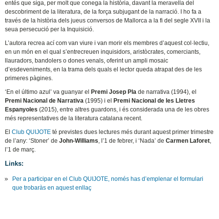
entés que siga, per molt que conega la història, davant la meravella del
descobriment de la literatura, de la força subjugant de la narració. I ho fa a
través de la història dels jueus conversos de Mallorca a la fi del segle XVII i la
seua persecució per la Inquisició.
L’autora recrea ací com van viure i van morir els membres d’aquest col·lectiu,
en un món en el qual s’entrecreuen inquisidors, aristòcrates, comerciants,
llauradors, bandolers o dones venals, oferint un ampli mosaic
d’esdeveniments, en la trama dels quals el lector queda atrapat des de les
primeres pàgines.
‘En el último azul’ va guanyar el
Premi Josep Pla
de narrativa (1994), el
Premi Nacional de Narrativa
(1995) i el
Premi Nacional de les Lletres
Espanyoles
(2015), entre altres guardons, i és considerada una de les obres
més representatives de la literatura catalana recent.
El
Club QUIJOTE
té previstes dues lectures més durant aquest primer trimestre
de l’any: ‘Stoner’ de
John-Williams
, l’1 de febrer, i ‘Nada’ de
Carmen Laforet
,
l’1 de març.
Links:
Per a participar en el Club QUIJOTE, només has d’emplenar el formulari
que trobaràs en aquest enllaç