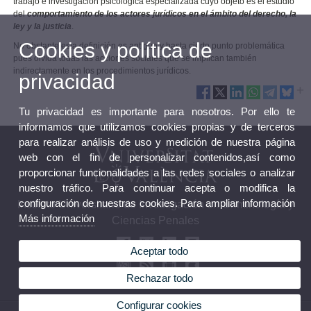
trabajo e investigación psicológica especializada cuyo objeto es el estudio
del
comportamiento de los actores jurídicos en el ámbito del derecho, la
ley y la justicia
.
Cookies y política de
No obstante esta definición es antigua y hasta cierto punto problemática
pues olvida todas las acciones sociales que se implican también
indirectamente en los procedimientos jurídicos.
privacidad
Tu privacidad es importante para nosotros. Por ello te
informamos que utilizamos cookies propias y de terceros
para realizar análisis de uso y medición de nuestra página
web con el fin de personalizar contenidos,así como
proporcionar funcionalidades a las redes sociales o analizar
nuestro tráfico. Para continuar acepta o modifica la
configuración de nuestras cookies. Para ampliar información
Instituto Universitario de Investigación en Criminología y
Más información
Ciencias Penales
Aceptar todo
Rechazar todo
Configurar cookies