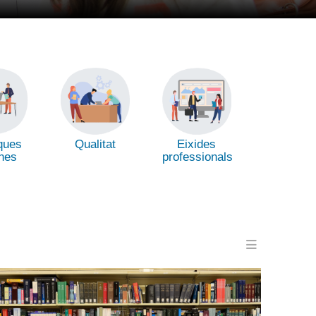
Qualitat
Eixides
ques
professionals
nes
Menu en