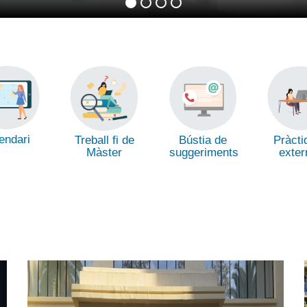
endari
Treball fi de
Bústia de
Pràcti
Màster
suggeriments
exter