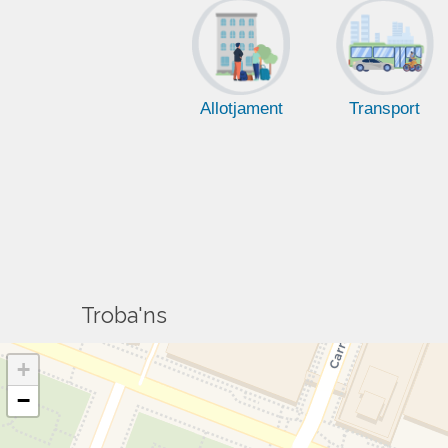
Allotjament
Transport
Troba'ns
+
−