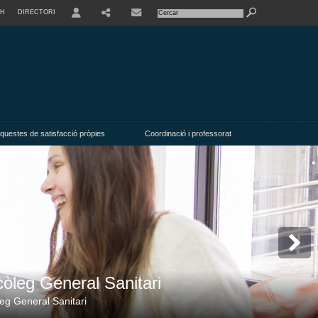
SH
DIRECTORI
USER
questes de satisfacció pròpies
Coordinació i professorat
icòleg General Sanitari
òleg General Sanitari