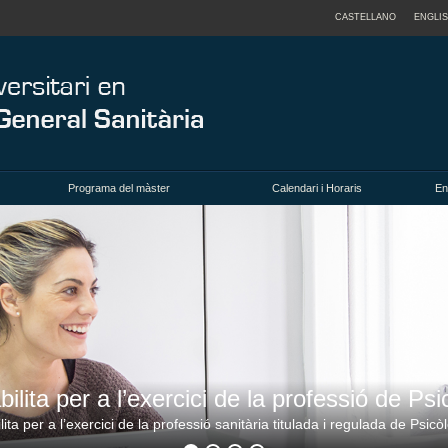
CASTELLANO
ENGLI
Programa del màster
Calendari i Horaris
En
bilita per a l’exercici de la professió de Ps
ta per a l’exercici de la professió sanitària titulada i regulada de Psic