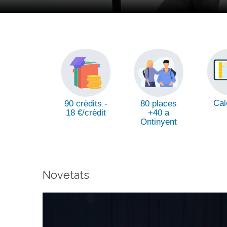
Cal
90 crèdits -
80 places
18 €/crèdit
+40 a
Ontinyent
Novetats