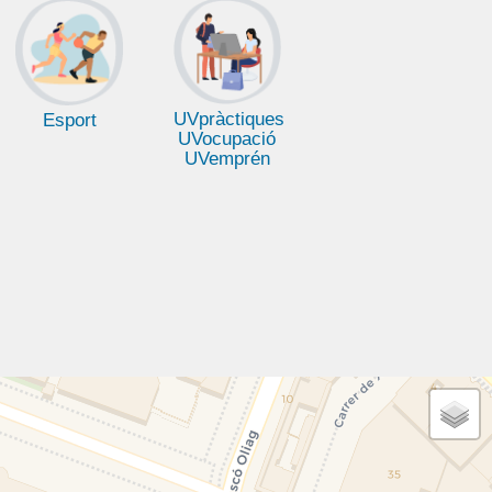
UVpràctiques
Esport
UVocupació
UVemprén