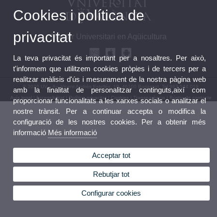
Cookies i política de
privacitat
Màster Universitari en Aqüicultura
La teva privacitat és important per a nosaltres. Per això,
t'informem que utilitzem cookies pròpies i de tercers per a
realitzar anàlisis d'ús i mesurament de la nostra pàgina web
© 2026 UV. - Av. Vicent Andrés Estellés, 19, 46100 Burjassot. Tel 963 544 019
amb la finalitat de personalitzar continguts,així com
Avís legal
|
Accessibilitat
|
Política privacitat
|
Cookies
|
Transparència
|
Bústia de contacte
proporcionar funcionalitats a les xarxes socials o analitzar el
nostre trànsit. Per a continuar accepta o modifica la
configuració de les nostres cookies. Per a obtenir més
informació
Més informació
Acceptar tot
Rebutjar tot
Configurar cookies