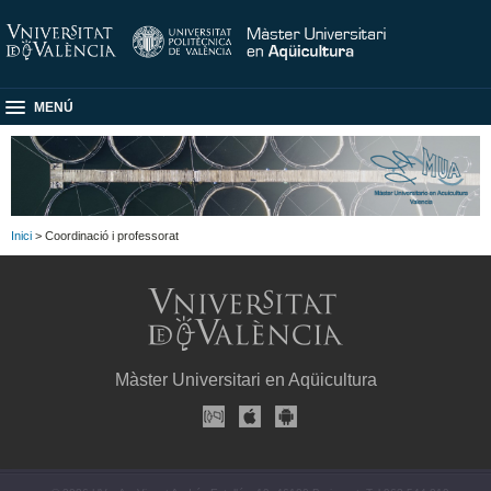
MENÚ
Inici
> Coordinació i professorat
Màster Universitari en Aqüicultura