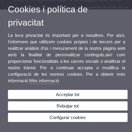
© 2026 UV. - Av. Vicent Andrés Estellés, 19, 46100 Burjassot. Tel 963 544 019
Cookies i política de
Avís legal
|
Accessibilitat
|
Política privacitat
|
Cookies
|
Transparència
|
Bústia de contacte
privacitat
La teva privacitat és important per a nosaltres. Per això,
t'informem que utilitzem cookies pròpies i de tercers per a
realitzar anàlisis d'ús i mesurament de la nostra pàgina web
amb la finalitat de personalitzar continguts,així com
proporcionar funcionalitats a les xarxes socials o analitzar el
nostre trànsit. Per a continuar accepta o modifica la
configuració de les nostres cookies. Per a obtenir més
informació
Més informació
Acceptar tot
Rebutjar tot
Configurar cookies