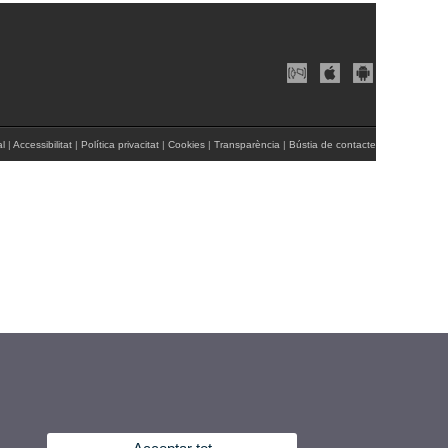
al
|
Accessibilitat
|
Política privacitat
|
Cookies
|
Transparència
|
Bústia de contacte