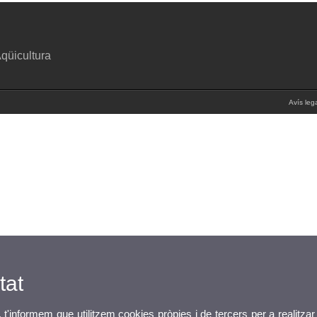
Aqüicultura
Avís leg
tat
, t'informem que utilitzem cookies pròpies i de tercers per a realitzar