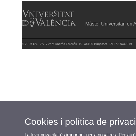
Màster Universitari en 
© 2026 UV. - Av. Vicent Andrés Estellés, 19, 46100 Burjassot. Tel 963 544 019
Cookies i política de privaci
La teva privacitat és important per a nosaltres. Per això