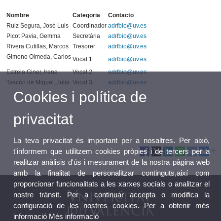
Nombre
Categoria
Contacto
Ruiz Segura, José Luis
Coordinador
adrfbio@uv.es
Picot Pavia, Gemma
Secretària
adrfbio@uv.es
Rivera Cutillas, Marcos
Tresorer
adrfbio@uv.es
Gimeno Olmeda, Carlos
Vocal 1
adrfbio@uv.es
Estrela Giner, Irene
Vocal 2
adrfbio@uv.es
Tascón de Miguel, Julia
Vocal 3
adrfbio@uv.es
Cookies i política de
privacitat
La teva privacitat és important per a nosaltres. Per això,
t'informem que utilitzem cookies pròpies i de tercers per a
realitzar anàlisis d'ús i mesurament de la nostra pàgina web
amb la finalitat de personalitzar continguts,així com
proporcionar funcionalitats a les xarxes socials o analitzar el
nostre trànsit. Per a continuar accepta o modifica la
configuració de les nostres cookies. Per a obtenir més
informació
Més informació