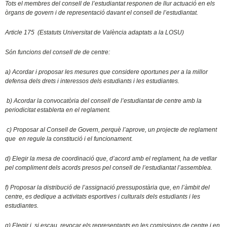
Tots el membres del consell de l’estudiantat responen de llur actuació en els
òrgans de govern i de representació davant el consell de l’estudiantat.
Article 175 (Estatuts Universitat de València adaptats a la LOSU)
Són funcions del consell de de centre:
a) Acordar i proposar les mesures que considere oportunes per a la millor
defensa dels drets i interessos dels estudiants i les estudiantes.
b) Acordar la convocatòria del consell de l’estudiantat de centre amb la
periodicitat establerta en el reglament.
c) Proposar al Consell de Govern, perquè l’aprove, un projecte de reglament
que en regule la constitució i el funcionament.
d) Elegir la mesa de coordinació que, d’acord amb el reglament, ha de vetllar
pel compliment dels acords presos pel consell de l’estudiantat l’assemblea.
f) Proposar la distribució de l’assignació pressupostària que, en l’àmbit del
centre, es dedique a activitats esportives i culturals dels estudiants i les
estudiantes.
g) Elegir i, si escau, revocar els representants en les comissions de centre i en