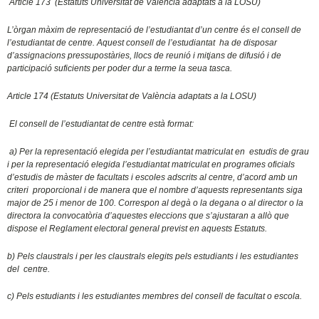
Article 173 (Estatuts Universitat de València adaptats a la LOSU)
L’òrgan màxim de representació de l’estudiantat d’un centre és el consell de
l’estudiantat de centre. Aquest consell de l’estudiantat ha de disposar
d’assignacions pressupostàries, llocs de reunió i mitjans de difusió i de
participació suficients per poder dur a terme la seua tasca.
Article 174 (Estatuts Universitat de València adaptats a la LOSU)
El consell de l’estudiantat de centre està format:
a) Per la representació elegida per l’estudiantat matriculat en estudis de grau
i per la representació elegida l’estudiantat matriculat en programes oficials
d’estudis de màster de facultats i escoles adscrits al centre, d’acord amb un
criteri proporcional i de manera que el nombre d’aquests representants siga
major de 25 i menor de 100. Correspon al degà o la degana o al director o la
directora la convocatòria d’aquestes eleccions que s’ajustaran a allò que
dispose el Reglament electoral general previst en aquests Estatuts.
b) Pels claustrals i per les claustrals elegits pels estudiants i les estudiantes
del centre.
c) Pels estudiants i les estudiantes membres del consell de facultat o escola.