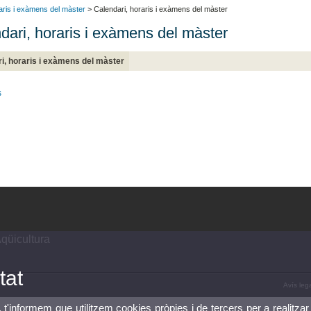
aris i exàmens del màster
> Calendari, horaris i exàmens del màster
dari, horaris i exàmens del màster
i, horaris i exàmens del màster
s
Aqüicultura
tat
Avís leg
, t'informem que utilitzem cookies pròpies i de tercers per a realitzar