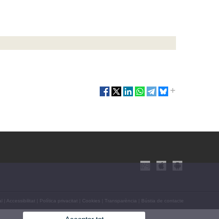
al
|
Accessibilitat
|
Política privacitat
|
Cookies
|
Transparència
|
Bústia de contacte