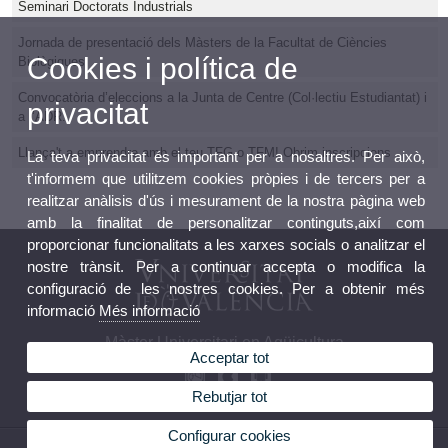
Seminari Doctorats Industrials
Jornada de presentació dels Màsters de la Facultat de Ciències
Cookies i política de
Biològiques
Convocatòria d’eleccions a la Junta de Centre (Col·lectiu Estudiantat) i
privacitat
a l’ADR.
Llança't a emprendre amb el teu TFG o TFM! Obrim inscripcions
La teva privacitat és important per a nosaltres. Per això,
t'informem que utilitzem cookies pròpies i de tercers per a
realitzar anàlisis d'ús i mesurament de la nostra pàgina web
amb la finalitat de personalitzar continguts,així com
proporcionar funcionalitats a les xarxes socials o analitzar el
nostre trànsit. Per a continuar accepta o modifica la
configuració de les nostres cookies. Per a obtenir més
informació
Més informació
Màster Universitari en Aqüicultura
Acceptar tot
Rebutjar tot
Configurar cookies
© 2026 UV. - Av. Vicent Andrés Estellés, 19, 46100 Burjassot. Tel 963 544 019