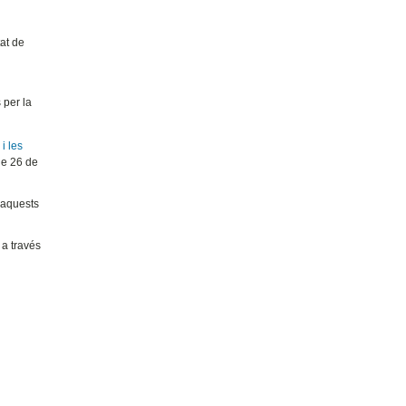
tat de
 per la
i les
de 26 de
r aquests
 a través