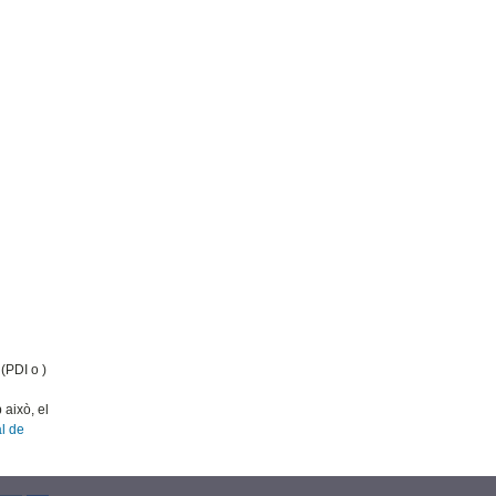
(PDI o )
 això, el
al de