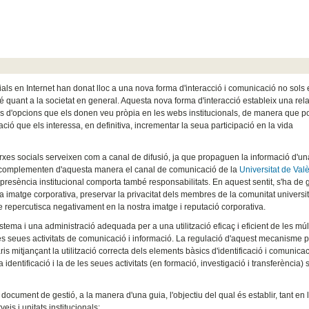
ocials en Internet han donat lloc a una nova forma d'interacció i comunicació no sols 
bé quant a la societat en general. Aquesta nova forma d'interacció estableix una rel
ravés d'opcions que els donen veu pròpia en les webs institucionals, de manera que 
mació que els interessa, en definitiva, incrementar la seua participació en la vida
 xarxes socials serveixen com a canal de difusió, ja que propaguen la informació d'un
, i complementen d'aquesta manera el canal de comunicació de la
Universitat de Val
la presència institucional comporta també responsabilitats. En aquest sentit, s'ha de 
ua imatge corporativa, preservar la privacitat dels membres de la comunitat universit
que repercutisca negativament en la nostra imatge i reputació corporativa.
tema i una administració adequada per a una utilització eficaç i eficient de les múl
e les seues activitats de comunicació i informació. La regulació d'aquest mecanisme 
s mitjançant la utilització correcta dels elements bàsics d'identificació i comunicac
 identificació i la de les seues activitats (en formació, investigació i transferència)
ocument de gestió, a la manera d'una guia, l'objectiu del qual és establir, tant en 
eis i unitats institucionals: