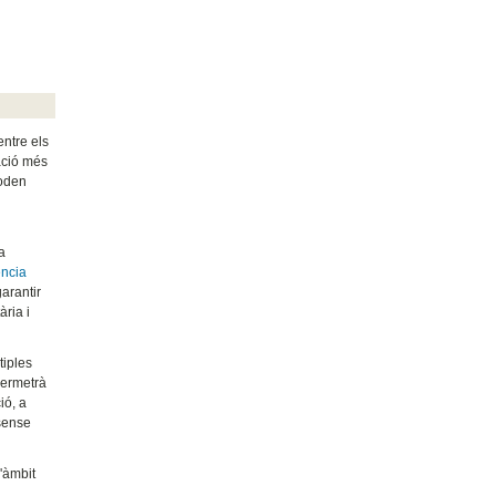
entre els
ació més
poden
a
ència
garantir
ària i
tiples
permetrà
ió, a
 sense
l'àmbit