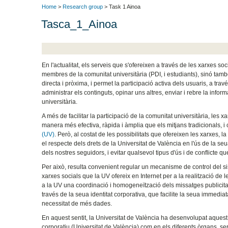
Home
>
Research group
> Task 1 Ainoa
Tasca_1_Ainoa
En l'actualitat, els serveis que s'ofereixen a través de les xarxes s
membres de la comunitat universitària (PDI, i estudiants), sinó tam
directa i pròxima, i permet la participació activa dels usuaris, a t
administrar els continguts, opinar uns altres, enviar i rebre la infor
universitària.
A més de facilitar la participació de la comunitat universitària, les
manera més efectiva, ràpida i àmplia que els mitjans tradicionals
(UV)
. Però, al costat de les possibilitats que ofereixen les xarxes, 
el respecte dels drets de la Universitat de València en l'ús de la se
dels nostres seguidors, i evitar qualsevol tipus d'ús i de conflicte 
Per això, resulta convenient regular un mecanisme de control del sis
xarxes socials que la UV ofereix en Internet per a la realització d
a la UV una coordinació i homogeneïtzació dels missatges publicitari
través de la seua identitat corporativa, que facilite la seua immediata
necessitat de més dades.
En aquest sentit, la Universitat de València ha desenvolupat aquest d
corporatiu (Universitat de València) com en els diferents òrgans, serv