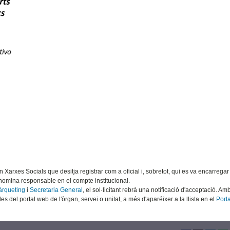
Xarxes Socials que desitja registrar com a oficial i, sobretot, qui es va encarregar 
enomina responsable en el compte institucional.
àrqueting
i
Secretaria General
, el sol·licitant rebrà una notificació d'acceptació. Amb
 del portal web de l'òrgan, servei o unitat, a més d'aparéixer a la llista en el
Port