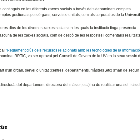
ó de continguts en les diferents xarxes socials a través dels denominats comptes
comptes gestionats pels òrgans, serveis o unitats, com als corporatius de la Universi
res dins de les diverses xarxes socials en les quals la institució tinga presència.
scuna de les xarxes socials, com de gestió de les respostes i comentaris realitzats
t al
"Reglament d'ús dels recursos relacionats amb les tecnologies de la informació 
enominat RRTIC, va ser aprovat pel Consell de Govern de la UV en la seua sessió 
art d'un òrgan, servei o unitat (centres, departaments, màsters ,etc) s'han de segui
irector/a del departament, director/a del màster, etc.) ha de realitzar una sol·licitud