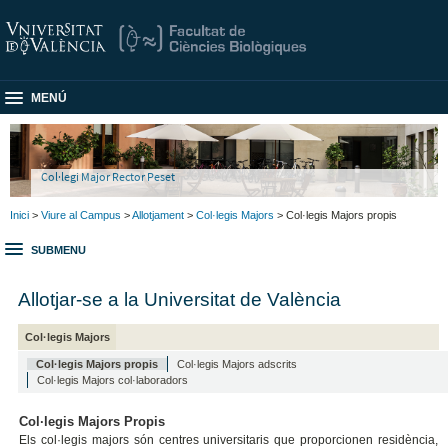
MENÚ
Col·legi Major Rector Peset
Inici
>
Viure al Campus
>
Allotjament
>
Col·legis Majors
> Col·legis Majors propis
SUBMENU
Allotjar-se a la Universitat de València
Col·legis Majors
Col·legis Majors propis
Col·legis Majors adscrits
Col·legis Majors col·laboradors
Col·legis Majors Propis
Els col·legis majors són centres universitaris que proporcionen residència,