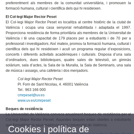
preferentment als membres de la comunitat universitària, i promouen la
formació humana, cultural i científica dels qui hi resideixen.
El Col·legi Major Rector Peset
El Col·legi Major Rector Peset es localitza al centre històric de la ciutat de
València i ocupa una casa senyorial rehabilitada i adaptada el 1997.
Proporciona residència de forma prioritària als membres de la Universitat de
València i té una capacitat de 179 places per a estudiants i de 70 per a
professorat i investigadors. Així mateix, promou la formació humana, cultural i
científica dels qui hi resideixen i acull un programa regular d’exposicions,
concerts i diferents activitats acadèmiques i culturals. Disposa d’una sala
d’ordinadors, dues biblioteques, quatre sales de televisió, un gimnàs
solàrium, sala d’actes, la Sala de la Muralla, la Sala de Seminaris, una sala
de música i assaigs, una cafeteria i dos menjadors.
Col·legi Major Rector Peset
Pl. Forn de Sant Nicolau, 4. 46001 València
Tel.: 963 166 000
cmrpeset@uv.es
www.uv.es/cmrpeset
Beques de residència
La Universitat de València convoca anualment beques de residència per al
Col·legi Major Rector Perset. Aquestes beques estan obertes a estudiants
que formalitzen la seua matrícula en la Universitat de València.
Cookies i política de