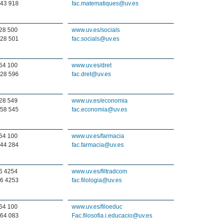
43 918
fac.matematiques@uv.es
28 500
www.uv.es/socials
28 501
fac.socials@uv.es
64 100
www.uv.es/dret
28 596
fac.dret@uv.es
28 549
www.uv.es/economia
58 545
fac.economia@uv.es
64 100
www.uv.es/farmacia
44 284
fac.farmacia@uv.es
6 4254
www.uv.es/filtradcom
6 4253
fac.filologia@uv.es
64 100
www.uv.es/filoeduc
64 083
Fac.filosofia.i.educacio@uv.es