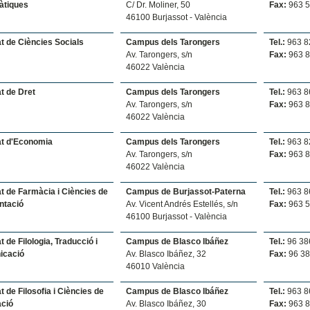
àtiques
C/ Dr. Moliner, 50
Fax:
963 5
46100 Burjassot - València
at de Ciències Socials
Campus dels Tarongers
Tel.:
963 8
Av. Tarongers, s/n
Fax:
963 8
46022 València
t de Dret
Campus dels Tarongers
Tel.:
963 8
Av. Tarongers, s/n
Fax:
963 8
46022 València
at d'Economia
Campus dels Tarongers
Tel.:
963 8
Av. Tarongers, s/n
Fax:
963 8
46022 València
at de Farmàcia i Ciències de
Campus de Burjassot-Paterna
Tel.:
963 8
ntació
Av. Vicent Andrés Estellés, s/n
Fax:
963 5
46100 Burjassot - València
t de Filologia, Traducció i
Campus de Blasco Ibáñez
Tel.:
96 38
icació
Av. Blasco Ibáñez, 32
Fax:
96 38
46010 València
t de Filosofia i Ciències de
Campus de Blasco Ibáñez
Tel.:
963 8
ació
Av. Blasco Ibáñez, 30
Fax:
963 8