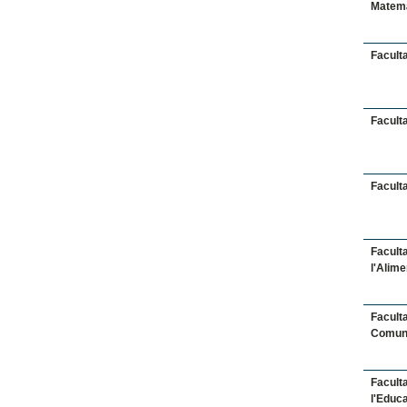
Matem
Facult
Faculta
Facult
Facult
l'Alime
Faculta
Comun
Faculta
l'Educ