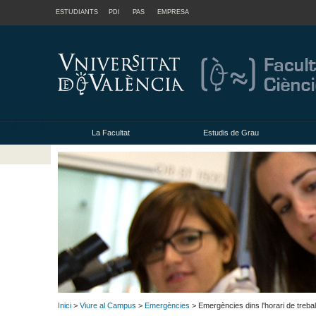
ESTUDIANTS
PDI
PAS
EMPRESA
La Facultat
Estudis de Grau
Inici
>
Viure al Campus
>
Emergències
> Emergències dins l'horari de trebal