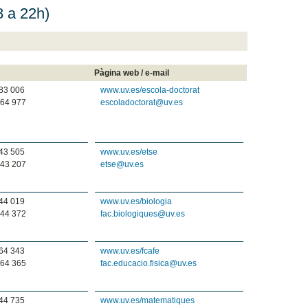
8 a 22h)
Pàgina web / e-mail
83 006
www.uv.es/escola-doctorat
64 977
escoladoctorat@uv.es
43 505
www.uv.es/etse
43 207
etse@uv.es
44 019
www.uv.es/biologia
44 372
fac.biologiques@uv.es
64 343
www.uv.es/fcafe
64 365
fac.educacio.fisica@uv.es
44 735
www.uv.es/matematiques