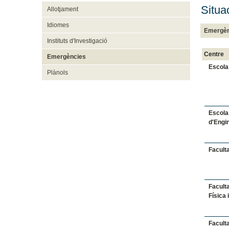
Situa
Allotjament
Idiomes
Emergènc
Instituts d'Investigació
Centre
Emergències
Escola
Plànols
Escola
d'Engi
Facult
Faculta
Física 
Facult