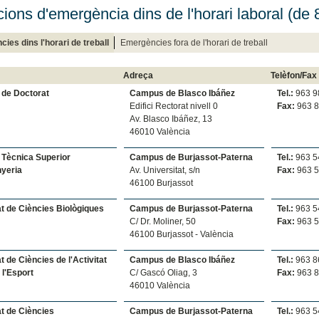
cions d'emergència dins de l'horari laboral (de 
ies dins l'horari de treball
Emergències fora de l'horari de treball
Adreça
Telèfon/Fax
 de Doctorat
Campus de Blasco Ibáñez
Tel.:
963 9
Edifici Rectorat nivell 0
Fax:
963 8
Av. Blasco Ibáñez, 13
46010 València
 Tècnica Superior
Campus de Burjassot-Paterna
Tel.:
963 5
nyeria
Av. Universitat, s/n
Fax:
963 5
46100 Burjassot
at de Ciències Biològiques
Campus de Burjassot-Paterna
Tel.:
963 5
C/ Dr. Moliner, 50
Fax:
963 5
46100 Burjassot - València
t de Ciències de l'Activitat
Campus de Blasco Ibáñez
Tel.:
963 8
i l'Esport
C/ Gascó Oliag, 3
Fax:
963 8
46010 València
at de Ciències
Campus de Burjassot-Paterna
Tel.:
963 5