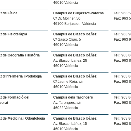
46010 València
t de Física
Campus de Burjassot-Paterna
Tel.:
963 5
C/ Dr. Moliner, 50
Fax:
963 5
46100 Burjassot - València
t de Fisioteràpia
Campus de Blasco Ibañez
Tel.:
963 9
C/ Gascó Oliag, 5
Fax:
963 9
46010 València
t de Geografia i Història
Campus de Blasco Ibáñez
Tel.:
963 8
Av. Blasco Ibáñez, 28
Fax:
963 8
46010 València
t d'Infermeria i Podologia
Campus de Blasco Ibáñez
Tel.:
963 8
C/ Jaume Roig, s/n
Fax:
963 8
46010 València
at de Formació del
Campus dels Tarongers
Tel.:
963 8
sorat
Av. Tarongers, s/n
Fax:
963 8
46022 Valencia
t de Medicina i Odontologia
Campus de Blasco Ibáñez
Tel.:
963 8
Av. Blasco Ibáñez, 15
Fax:
963 8
46010 València