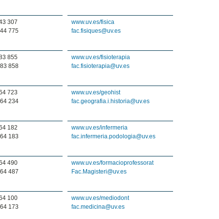
43 307
www.uv.es/fisica
44 775
fac.fisiques@uv.es
83 855
www.uv.es/fisioterapia
83 858
fac.fisioterapia@uv.es
64 723
www.uv.es/geohist
64 234
fac.geografia.i.historia@uv.es
64 182
www.uv.es/infermeria
64 183
fac.infermeria.podologia@uv.es
64 490
www.uv.es/formacioprofessorat
64 487
Fac.Magisteri@uv.es
64 100
www.uv.es/mediodont
64 173
fac.medicina@uv.es