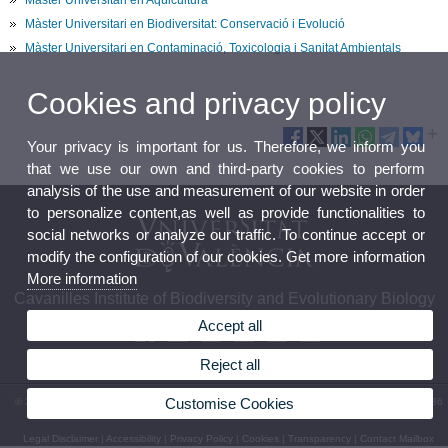
Màster Universitari en Biodiversitat: Conservació i Evolució
Màster Universitari en Contaminació, Toxicologia i Sanitat Ambientals
Cookies and privacy policy
Your privacy is important for us. Therefore, we inform you
that we use our own and third-party cookies to perform
analysis of the use and measurement of our website in order
to personalize content,as well as provide functionalities to
social networks or analyze our traffic. To continue accept or
modify the configuration of our cookies. Get more information
More information
Cavanilles Institute of Biodiversity and Evolutionary Biology
Accept all
Reject all
Customise Cookies
© 2026 UV. - C/ Catedrático José Beltrán, 2. 46980 Paterna. Spain. Phone: (+34) 963 54 36
52
Legal Disclaimer
|
Accessibility
|
Privacy Policy
|
Cookies
|
Transparency
|
Contact Mailbox