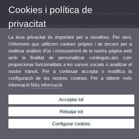
Cookies i política de
© 2026 UV. - Carrer de la Universitat, 2. 46003 València, Espanya. Telèfon: (+34) 96 386 43
77
privacitat
Avís legal
|
Accessibilitat
|
Política privacitat
|
Cookies
|
Transparència
|
Bústia de contacte
La teva privacitat és important per a nosaltres. Per això,
t'informem que utilitzem cookies pròpies i de tercers per a
realitzar anàlisis d'ús i mesurament de la nostra pàgina web
amb la finalitat de personalitzar continguts,així com
proporcionar funcionalitats a les xarxes socials o analitzar el
nostre trànsit. Per a continuar accepta o modifica la
configuració de les nostres cookies. Per a obtenir més
informació
Més informació
Acceptar tot
Rebutjar tot
Configurar cookies