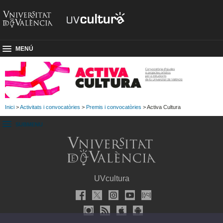
MENÚ
Inici
>
Activitats i convocatòries
>
Premis i convocatòries
> Activa Cultura
SUBMENU
UVcultura