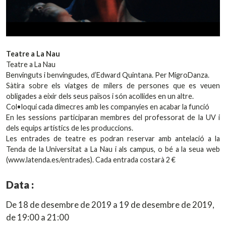
Teatre a La Nau
Teatre a La Nau
Benvinguts i benvingudes, d’Edward Quintana. Per MigroDanza.
Sàtira sobre els viatges de milers de persones que es veuen
obligades a eixir dels seus països i són acollides en un altre.
Col•loqui cada dimecres amb les companyies en acabar la funció
En les sessions participaran membres del professorat de la UV i
dels equips artístics de les produccions.
Les entrades de teatre es podran reservar amb antelació a la
Tenda de la Universitat a La Nau i als campus, o bé a la seua web
(www.latenda.es/entrades). Cada entrada costarà 2 €
Data :
De 18 de desembre de 2019 a 19 de desembre de 2019,
de 19:00 a 21:00