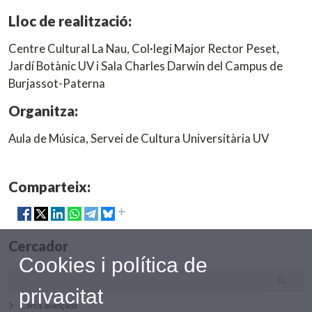
Lloc de realització:
Centre Cultural La Nau, Col·legi Major Rector Peset,
Jardí Botànic UV i Sala Charles Darwin del Campus de
Burjassot-Paterna
Organitza:
Aula de Música, Servei de Cultura Universitària UV
Comparteix:
Cercador
Cookies i política de
privacitat
Cerca avançada