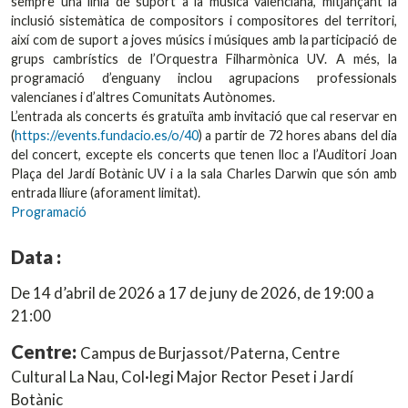
sempre una línia de suport a la música valenciana, mitjançant la
inclusió sistemàtica de compositors i compositores del territori,
així com de suport a joves músics i músiques amb la participació de
grups cambrístics de l’Orquestra Filharmònica UV. A més, la
programació d’enguany inclou agrupacions professionals
valencianes i d’altres Comunitats Autònomes.
L’entrada als concerts és gratuïta amb invitació que cal reservar en
(
https://events.fundacio.es/o/40
) a partir de 72 hores abans del dia
del concert, excepte els concerts que tenen lloc a l’Auditori Joan
Plaça del Jardí Botànic UV i a la sala Charles Darwin que són amb
entrada lliure (aforament limitat).
Programació
Data :
De 14 d’abril de 2026 a 17 de juny de 2026, de 19:00 a
21:00
Centre:
Campus de Burjassot/Paterna, Centre
Cultural La Nau, Col·legi Major Rector Peset i Jardí
Botànic